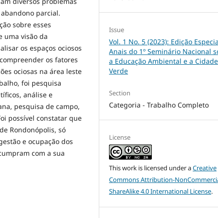
criam diversos problemas
 abandono parcial.
ção sobre esses
Issue
e uma visão da
Vol. 1 No. 5 (2023): Edição Especia
nalisar os espaços ociosos
Anais do 1º Seminário Nacional 
 compreender os fatores
a Educação Ambiental e a Cidade
Verde
es ociosas na área leste
balho, foi pesquisa
Section
tíficos, análise e
Categoria - Trabalho Completo
bana, pesquisa de campo,
Foi possível constatar que
 de Rondonópolis, só
License
 gestão e ocupação dos
s cumpram com a sua
This work is licensed under a
Creative
Commons Attribution-NonCommercia
ShareAlike 4.0 International License
.