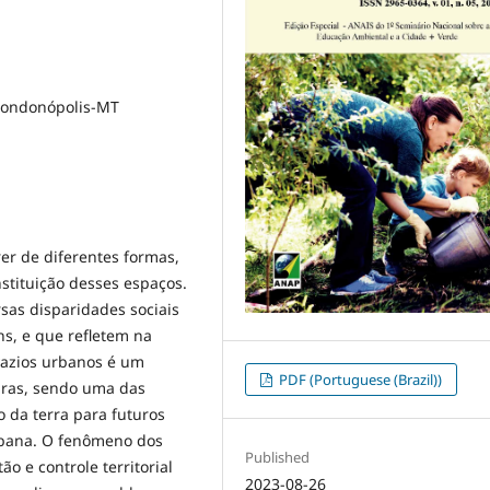
Rondonópolis-MT
rer de diferentes formas,
stituição desses espaços.
sas disparidades sociais
s, e que refletem na
vazios urbanos é um
PDF (Portuguese (Brazil))
iras, sendo uma das
o da terra para futuros
urbana. O fenômeno dos
Published
o e controle territorial
2023-08-26