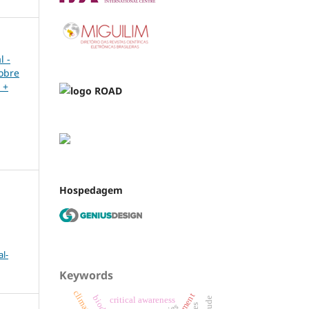
l -
sobre
 +
Hospedagem
l-
Keywords
critical awareness