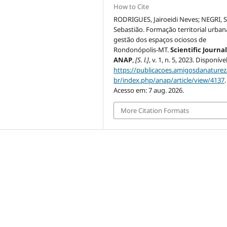
How to Cite
RODRIGUES, Jairoeidi Neves; NEGRI, S
Sebastião. Formação territorial urban
gestão dos espaços ociosos de
Rondonópolis-MT.
Scientific Journa
ANAP
,
[S. l.]
, v. 1, n. 5, 2023. Disponíve
https://publicacoes.amigosdanaturez
br/index.php/anap/article/view/4137
.
Acesso em: 7 aug. 2026.
More Citation Formats