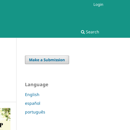
Login
Search
Make a Submission
Language
English
español
português