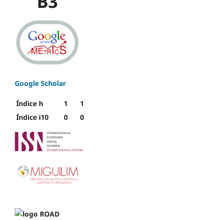
B3
Google Scholar
Índice h
1
1
Índice i10
0
0