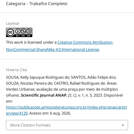
Categoria - Trabalho Completo
License
This work is licensed under a
Creative Commons Attribution-
NonCommercial-ShareAlike 4.0 International License
.
How to Cite
SOUSA, Kelly Iapuque Rodrigues de; SANTOS, Adão Felipe dos;
SOUZA, Nicolas Pereira de; CASTRO, Rafael Rodrigues de. Áreas
Verdes Urbanas: avaliação de uma praça por meio de múltiplos
olhares.
Scientific Journal ANAP
,
[S. l.]
, v. 1, n. 5, 2023. Disponível
em:
https://publicacoes.amigosdanatureza.org.br/index.php/anap/articl
e/view/4120
. Acesso em: 6 aug. 2026.
More Citation Formats