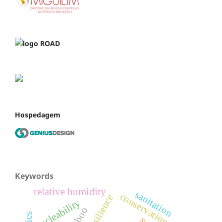
Hospedagem
Keywords
relative humidity
sanitation
conservation units
cycleability