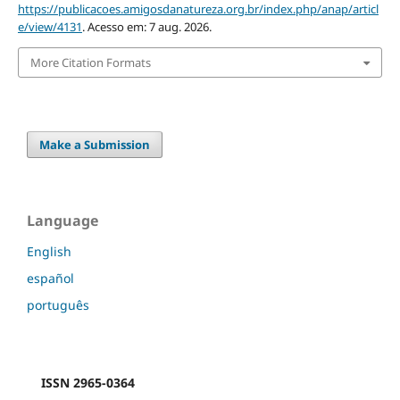
https://publicacoes.amigosdanatureza.org.br/index.php/anap/articl
e/view/4131
. Acesso em: 7 aug. 2026.
More Citation Formats
Make a Submission
Language
English
español
português
ISSN 2965-0364