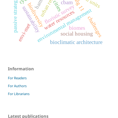
urban resilience
bamboo
passive strategies
sdg 11
cities
cbam
biodiversity
floristic survey
sustainability
environmental management
water resources
challenges
envi-met
biomes
social housing
bioclimatic architecture
Information
For Readers
For Authors
For Librarians
Latest publications