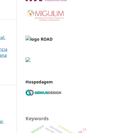
al:
ncia
bana
Hospedagem
Keywords
l-
sanitation
conservation units
sdg 11