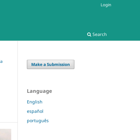
Login
Search
ia
Make a Submission
Language
English
español
português