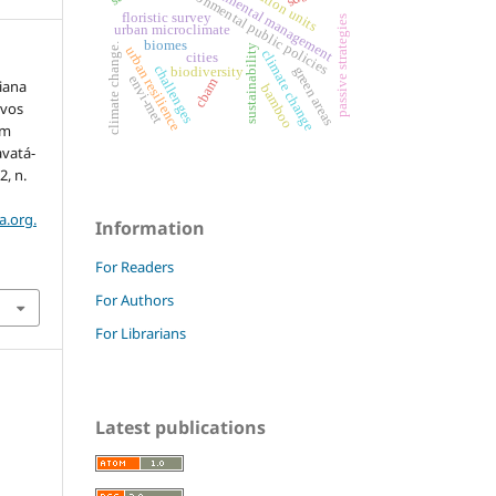
environmental management
environmental public policies
floristic survey
passive strategies
urban microclimate
biomes
climate change.
sustainability
urban resilience
climate change
cities
challenges
green areas
biodiversity
envi-met
cbam
iana
bamboo
ivos
Um
avatá-
 2, n.
a.org.
Information
For Readers
For Authors
For Librarians
Latest publications