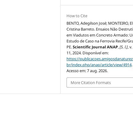
How to Cite
BENTO, Adegilson José; MONTEIRO, El
Cristina Barreto. Ensaios Não Destrut
em Viadutos em Concreto Armado: 
Estudo de Caso na Ferrovia Recife/Gr
PE.
Scientific Journal ANAP
,
[S. l.]
, v.
11, 2024. Disponível em:
https://publicacoes.amigosdanaturez
br/index.php/anap/article/view/4914
.
Acesso em: 7 aug. 2026.
More Citation Formats