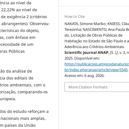
ncia ao nível de
e 22,22% ao nível de
How to Cite
 de exigência 2 (critérios
ios abrangentes). Observou-
NAKATA, Simone Mariko; KNIESS, Cláu
Terezinha; NASCIMENTO, Ana Paula B
terísticas do objeto,
do. Licitação de Obras Públicas de
las, com ênfase em
Habitação no Estado de São Paulo e 
necessidade de um
Aderência aos Critérios Ambientais.
pras Públicas
Scientific Journal ANAP
,
[S. l.]
, v. 3, 
2025. Disponível em:
https://publicacoes.amigosdanaturez
br/index.php/anap/article/view/5545
.
ção da análise de
Acesso em: 6 aug. 2026.
cia dos editais de
térios ambientais, com o
More Citation Formats
egorização, comparando-os
Europeia.
dos do estudo reforçam a
 nacionais mais amplas,
 em países da União