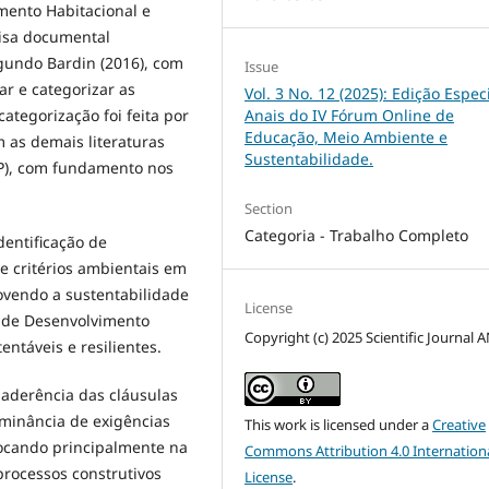
mento Habitacional e
isa documental
gundo Bardin (2016), com
Issue
car e categorizar as
Vol. 3 No. 12 (2025): Edição Especi
Anais do IV Fórum Online de
categorização foi feita por
Educação, Meio Ambiente e
m as demais literaturas
Sustentabilidade.
P), com fundamento nos
Section
Categoria - Trabalho Completo
dentificação de
 critérios ambientais em
ovendo a sustentabilidade
License
s de Desenvolvimento
Copyright (c) 2025 Scientific Journal 
entáveis e resilientes.
a aderência das cláusulas
ominância de exigências
This work is licensed under a
Creative
 focando principalmente na
Commons Attribution 4.0 Internation
processos construtivos
License
.