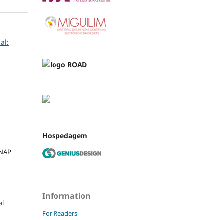
al:
Hospedagem
ANAP
Information
al
For Readers