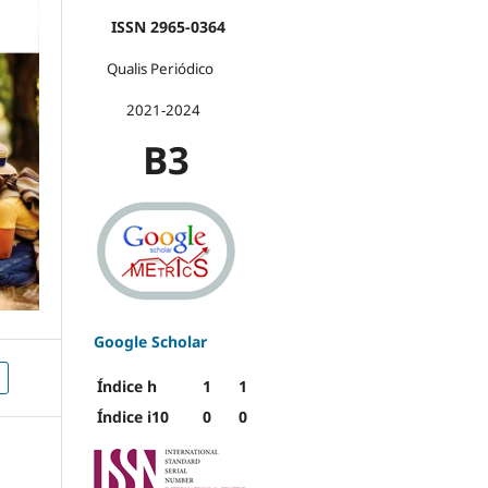
ISSN 2965-0364
Qualis Periódico
2021-2024
B3
Google Scholar
Índice h
1
1
Índice i10
0
0