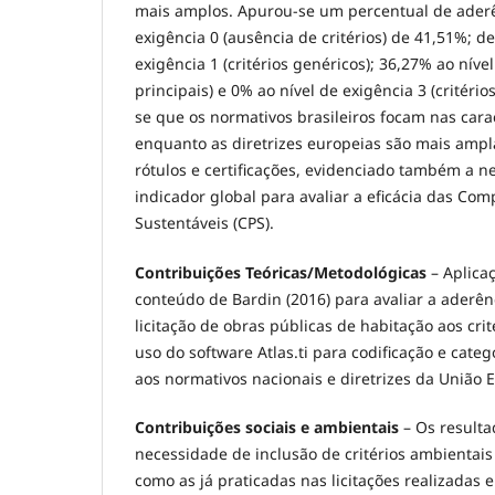
mais amplos. Apurou-se um percentual de aderê
exigência 0 (ausência de critérios) de 41,51%; d
exigência 1 (critérios genéricos); 36,27% ao nível
principais) e 0% ao nível de exigência 3 (critér
se que os normativos brasileiros focam nas carac
enquanto as diretrizes europeias são mais amp
rótulos e certificações, evidenciado também a 
indicador global para avaliar a eficácia das Com
Sustentáveis (CPS).
Contribuições Teóricas/Metodológicas
– Aplica
conteúdo de Bardin (2016) para avaliar a aderên
licitação de obras públicas de habitação aos cri
uso do software Atlas.ti para codificação e cat
aos normativos nacionais e diretrizes da União 
Contribuições sociais e ambientais
– Os resulta
necessidade de inclusão de critérios ambientais
como as já praticadas nas licitações realizadas