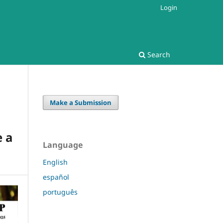
Login
Search
Make a Submission
e a
Language
English
español
português