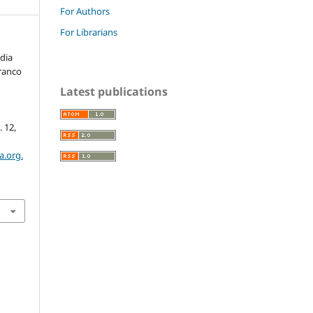
For Authors
For Librarians
dia
ranco
Latest publications
a
n. 12,
a.org.