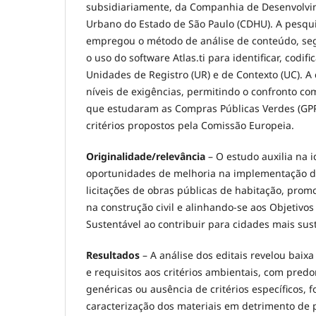
subsidiariamente, da Companhia de Desenvolvi
Urbano do Estado de São Paulo (CDHU). A pesqu
empregou o método de análise de conteúdo, se
o uso do software Atlas.ti para identificar, codifi
Unidades de Registro (UR) e de Contexto (UC). A 
níveis de exigências, permitindo o confronto co
que estudaram as Compras Públicas Verdes (GP
critérios propostos pela Comissão Europeia.
Originalidade/relevância
– O estudo auxilia na i
oportunidades de melhoria na implementação de
licitações de obras públicas de habitação, prom
na construção civil e alinhando-se aos Objetivo
Sustentável ao contribuir para cidades mais sust
Resultados
– A análise dos editais revelou baix
e requisitos aos critérios ambientais, com pred
genéricas ou ausência de critérios específicos,
caracterização dos materiais em detrimento de 