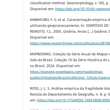
classification method. Geomorphology, v. 182, p.
Disponível em:
https://doi.org/10.1016/j.geomo
KAWAKUBO, F. S; et al. Caracterização empírica 
utilizando geoprocessamento. In: SIMPÓSIO 
REMOTO, 12., 2005, Goiânia. Anais [...] Goiânia: 
Disponível em:
https://www.researchgate.net/publication/2810
MAPBIOMAS. Coleção da Série Anual de Mapas d
Solo do Brasil. Coleção 10 da Série Histórica do
no Brasil, 2024. Disponível em:
https://storage.googleapis.com/mapbiomas-
public/initiatives/brasil/collection_10/lulc/cover
ROSS, J. L. S. Análise empírica da fragilidade do
Revista do Departamento de Geografia, n. 8, p. 6
em:
https://doi.org/10.7154/RDG.1994.0008.0006