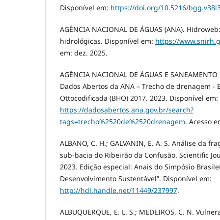
Disponível em:
https://doi.org/10.5216/bgg.v38i
AGÊNCIA NACIONAL DE ÁGUAS (ANA). Hidroweb: 
hidrológicas. Disponível em:
https://www.snirh.
em: dez. 2025.
AGÊNCIA NACIONAL DE ÁGUAS E SANEAMENTO BÁ
Dados Abertos da ANA – Trecho de drenagem - B
Ottocodificada (BHO) 2017. 2023. Disponível em:
https://dadosabertos.ana.gov.br/search?
tags=trecho%2520de%2520drenagem
. Acesso e
ALBANO, C. H.; GALVANIN, E. A. S. Análise da fr
sub-bacia do Ribeirão da Confusão. Scientific Jour
2023. Edição especial: Anais do Simpósio Brasil
Desenvolvimento Sustentável”. Disponível em:
http://hdl.handle.net/11449/237997
.
ALBUQUERQUE, E. L. S.; MEDEIROS, C. N. Vulner