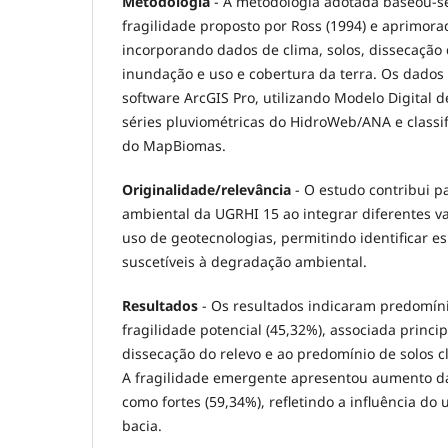
Metodologia
- A metodologia adotada baseou-s
fragilidade proposto por Ross (1994) e aprimorad
incorporando dados de clima, solos, dissecação d
inundação e uso e cobertura da terra. Os dado
software ArcGIS Pro, utilizando Modelo Digital 
séries pluviométricas do HidroWeb/ANA e classif
do MapBiomas.
Originalidade/relevância
- O estudo contribui p
ambiental da UGRHI 15 ao integrar diferentes v
uso de geotecnologias, permitindo identificar e
suscetíveis à degradação ambiental.
Resultados
- Os resultados indicaram predomín
fragilidade potencial (45,32%), associada princ
dissecação do relevo e ao predomínio de solos c
A fragilidade emergente apresentou aumento das
como fortes (59,34%), refletindo a influência do
bacia.