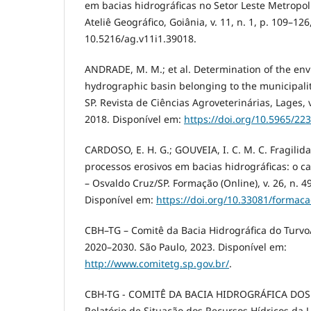
em bacias hidrográficas no Setor Leste Metropol
Ateliê Geográfico, Goiânia, v. 11, n. 1, p. 109–12
10.5216/ag.v11i1.39018.
ANDRADE, M. M.; et al. Determination of the envi
hydrographic basin belonging to the municipalit
SP. Revista de Ciências Agroveterinárias, Lages, v
2018. Disponível em:
https://doi.org/10.5965/2
CARDOSO, E. H. G.; GOUVEIA, I. C. M. C. Fragili
processos erosivos em bacias hidrográficas: o c
– Osvaldo Cruz/SP. Formação (Online), v. 26, n. 4
Disponível em:
https://doi.org/10.33081/formaca
CBH–TG – Comitê da Bacia Hidrográfica do Turvo
2020–2030. São Paulo, 2023. Disponível em:
http://www.comitetg.sp.gov.br/
.
CBH-TG - COMITÊ DA BACIA HIDROGRÁFICA DOS
Relatório de Situação dos Recursos Hídricos da