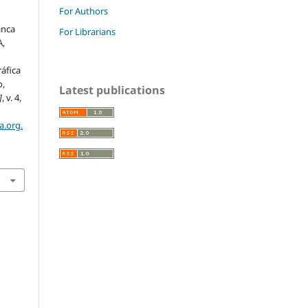
For Authors
anca
For Librarians
A,
ráfica
o,
Latest publications
]
, v. 4,
a.org.