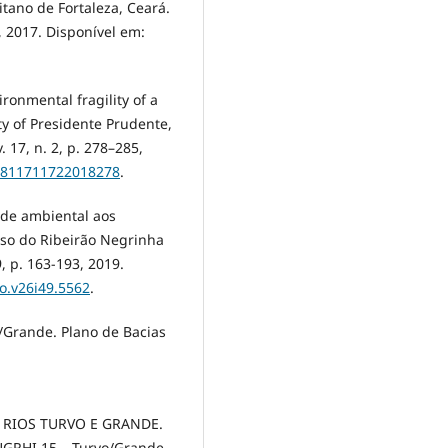
itano de Fortaleza, Ceará.
6, 2017. Disponível em:
ronmental fragility of a
y of Presidente Prudente,
. 17, n. 2, p. 278–285,
23811711722018278
.
dade ambiental aos
aso do Ribeirão Negrinha
9, p. 163-193, 2019.
o.v26i49.5562
.
/Grande. Plano de Bacias
 RIOS TURVO E GRANDE.
 UGRHI 15 – Turvo/Grande