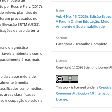
e no modelo de
o por Ross e Fierz (2017),
Issue
o relevo, planícies de
Vol. 4 No. 15 (2026): Edição Espec
s foram processados no
V Fórum Online Educação, Meio
de Elevação SRTM (USGS),
Ambiente e Sustentabilidade
icações de uso da terra
Section
Categoria - Trabalho Completo
ara o diagnóstico
ariáveis ambientais com o
spacialmente áreas mais
License
Copyright (c) 2026 Scientific Journal 
io da classe média de
ipalmente à média
This work is licensed under a
Creative
lassificados como médios.
Commons Attribution 4.0 Internation
 áreas classificadas
License
.
 uso e ocupação do solo na