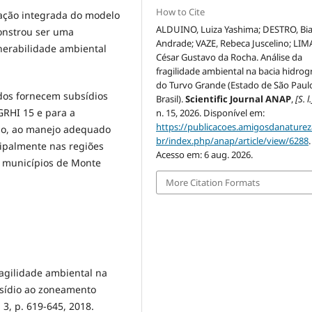
How to Cite
cação integrada do modelo
ALDUINO, Luiza Yashima; DESTRO, Bi
onstrou ser uma
Andrade; VAZE, Rebeca Juscelino; LIM
lnerabilidade ambiental
César Gustavo da Rocha. Análise da
fragilidade ambiental na bacia hidrog
do Turvo Grande (Estado de São Paul
dos fornecem subsídios
Brasil).
Scientific Journal ANAP
,
[S. l.
GRHI 15 e para a
n. 15, 2026. Disponível em:
https://publicacoes.amigosdanaturez
ção, ao manejo adequado
br/index.php/anap/article/view/6288
.
cipalmente nas regiões
Acesso em: 6 aug. 2026.
 municípios de Monte
More Citation Formats
ragilidade ambiental na
bsídio ao zoneamento
 3, p. 619-645, 2018.