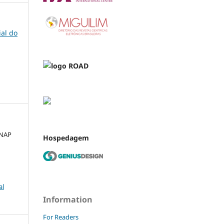
ial do
ANAP
Hospedagem
al
Information
For Readers