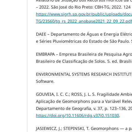
– 2022. São José do Rio Preto: CBH-TG, 2022. 124
https://www.sigrh.sp.gov.br/public/uploads/do
TG/23560/tg_rs_2022_anobase2021_22_09_22.pd
DAEE – Departamento de Águas e Energia Elétrica
e Séries Pluviométricas do Estado de São Paulo. 
EMBRAPA – Empresa Brasileira de Pesquisa Agro
Brasileiro de Classificação de Solos. 5. ed. Brasí
ENVIRONMENTAL SYSTEMS RESEARCH INSTITUTE (E
Software.
GOUVEIA, I. C. C.; ROSS, J. L. S. Fragilidade Amb
Aplicação de Geomorphons para a Variável Relev
Departamento de Geografia, v. 37, p. 123–136, 2
https://doi.org/10.11606/rdg.v37i0.151030
.
JASIEWICZ, J.; STEPINSKI, T. Geomorphons — a p