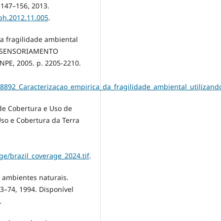
 147–156, 2013.
rph.2012.11.005
.
da fragilidade ambiental
DE SENSORIAMENTO
INPE, 2005. p. 2205-2210.
68892_Caracterizacao_empirica_da_fragilidade_ambiental_utiliza
e Cobertura e Uso de
 Uso e Cobertura da Terra
age/brazil_coverage_2024.tif
.
s ambientes naturais.
3–74, 1994. Disponível
.