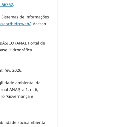
3.56362
.
Sistemas de informações
gov.br/hidroweb/
. Acesso
SICO (ANA). Portal de
ase Hidrográfica
m: fev. 2026.
agilidade ambiental da
nal ANAP, v. 1, n. 6,
eiro “Governança e
abilidade socioambiental