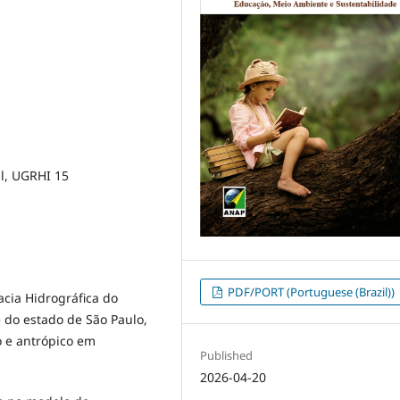
l, UGRHI 15
PDF/PORT (Portuguese (Brazil))
acia Hidrográfica do
 do estado de São Paulo,
co e antrópico em
Published
2026-04-20