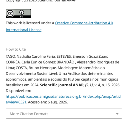
Copyright (c) 2026 Scientific Journal ANAP
This work is licensed under a
Creative Commons Attribution 4.0
International License
.
How to Cite
TAGO, Nathália Caroline Faria; ESTEVES, Emerson Guzzi Zuan;
CORRÊA, Carla Eunice Gomes; BRANDÃO , Alessandro Rodrigues de
Lima; COSTA, Bruno Henrique. Modelagem Matemática do
Desenvolvimento Sustentável: Uma Análise dos determinantes
econômicos, ambientais e sociais do PIB per capita nos municípios
brasileiros em 2024.
Scientific Journal ANAP
,
[S. l.]
, v. 4, n. 15, 2026.
Disponível em:
https://publicacoes.amigosdanatureza.org.br/index.php/anap/articl
e/view/6321
. Acesso em: 6 aug. 2026.
More Citation Formats