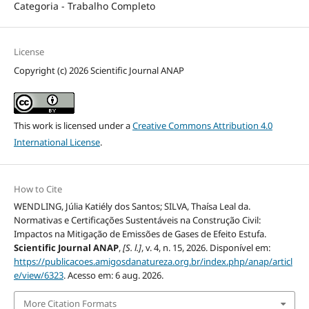
Categoria - Trabalho Completo
License
Copyright (c) 2026 Scientific Journal ANAP
This work is licensed under a
Creative Commons Attribution 4.0
International License
.
How to Cite
WENDLING, Júlia Katiély dos Santos; SILVA, Thaísa Leal da.
Normativas e Certificações Sustentáveis na Construção Civil:
Impactos na Mitigação de Emissões de Gases de Efeito Estufa.
Scientific Journal ANAP
,
[S. l.]
, v. 4, n. 15, 2026. Disponível em:
https://publicacoes.amigosdanatureza.org.br/index.php/anap/articl
e/view/6323
. Acesso em: 6 aug. 2026.
More Citation Formats