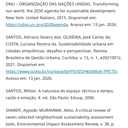
ONU – ORGANIZAÇÃO DAS NAÇÕES UNIDAS. Transforming
our world: the 2030 agenda for sustainable development.
New York: United Nations, 2015. Disponível em:
https://sdgs.un.org/2030agenda⁠
. Acesso em: 13 jan. 2026.
SANTOS, Adriano Severo dos; OLIVEIRA, José Carlos de;
COSTA, Luciana Pereira da. Sustentabilidade urbana em
cidades amazônicas: desafios e perspectivas. Revista
Brasileira de Gestão Urbana, Curitiba, v. 13, n. 1, e20210012,
2021. Disponível em:
https://www.scielo.br/j/urbe/a/8xYfYcFZQHk5M8yXr7FfC7S/⁠
.
Acesso em: 13 jan. 2026.
SANTOS, Milton. A natureza do espaço: técnica e tempo,
razão e emoção. 4. ed. São Paulo: Edusp, 2006.
SHARIFI, Ayyoob; MURAYAMA, Akito. A critical review of
seven selected neighborhood sustainability assessment
tools. Environmental Impact Assessment Review, v. 38, p.