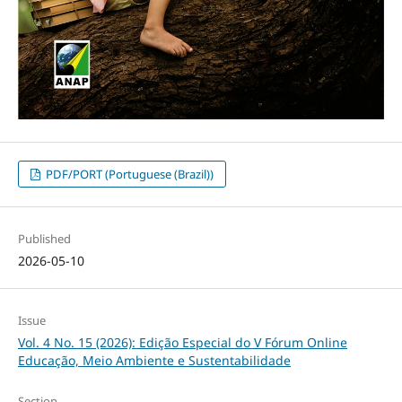
PDF/PORT (Portuguese (Brazil))
Published
2026-05-10
Issue
Vol. 4 No. 15 (2026): Edição Especial do V Fórum Online
Educação, Meio Ambiente e Sustentabilidade
Section