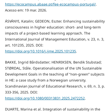
https://ecocampus.abaae.pt/fee-ecocampus-portugal/
.
Acesso em: 19 mar. 2026.
ÁSVÁNYI, Katalin; GEDEON, Eszter. Enhancing sustainability
consciousness in higher education: short- and long-term
impacts of a project-based learning approach. The
International Journal of Management Education, v. 23, n. 3,
art. 101235, 2025. DOI:
https://doi.org/10.1016/j.ijme.2025.101235
.
BAKKE, Ingrid Bårdsdatter; HENRIKSEN, Bendik Stubstad;
STØRDAL, Ståle. Operationalisation of the UN Sustainable
Development Goals in the teaching of “non-green” subjects
in HE: a case study from a Norwegian university.
Scandinavian Journal of Educational Research, v. 69, n. 3, p.
333-356, 2025. DOI:
https://doi.org/10.1080/00313831.2025.2472252
.
DUARTE, Marina et al. Integration of sustainability in the