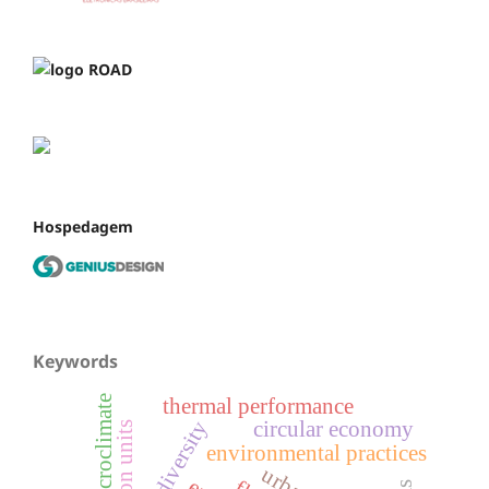
Hospedagem
Keywords
urban microclimate
thermal performance
biodiversity
circular economy
environmental practices