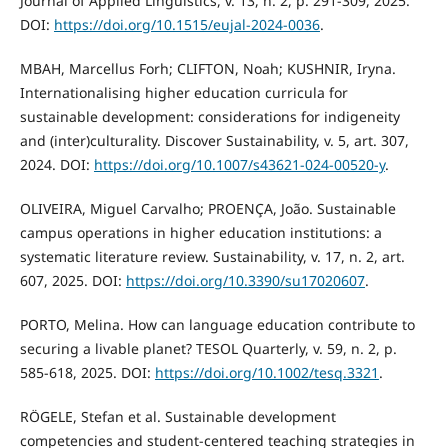
Journal of Applied Linguistics, v. 13, n. 2, p. 291-309, 2025.
DOI:
https://doi.org/10.1515/eujal-2024-0036
.
MBAH, Marcellus Forh; CLIFTON, Noah; KUSHNIR, Iryna.
Internationalising higher education curricula for
sustainable development: considerations for indigeneity
and (inter)culturality. Discover Sustainability, v. 5, art. 307,
2024. DOI:
https://doi.org/10.1007/s43621-024-00520-y
.
OLIVEIRA, Miguel Carvalho; PROENÇA, João. Sustainable
campus operations in higher education institutions: a
systematic literature review. Sustainability, v. 17, n. 2, art.
607, 2025. DOI:
https://doi.org/10.3390/su17020607
.
PORTO, Melina. How can language education contribute to
securing a livable planet? TESOL Quarterly, v. 59, n. 2, p.
585-618, 2025. DOI:
https://doi.org/10.1002/tesq.3321
.
RÖGELE, Stefan et al. Sustainable development
competencies and student-centered teaching strategies in