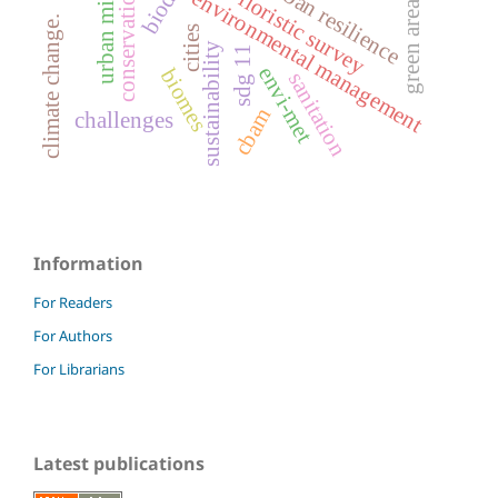
conservation units
urban resilience
environmental management
floristic survey
green areas
climate change.
cities
sustainability
sdg 11
envi-met
biomes
sanitation
cbam
challenges
Information
For Readers
For Authors
For Librarians
Latest publications