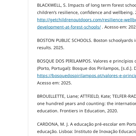
BLACKWELL, S. Impacts of long term forest sch
children’s resilience, confidence and wellbeing.
http://getchildrenoutdoors.com/resilience-well
development-at-forest-schools/
. Acesso em: 202
BOSTON PUBLIC SCHOOLS. Boston schoolyards in
results. 2025.
BOSQUE DOS PIRILAMPOS. Valores e princípios 
(Porto, Portugal): Bosque dos Pirilampos, [s.d.].
https://bosquedospirilampos.pt/valores-e-princi
Acesso em: 2025.
BROUILLETTE, Liane; ATTFIELD, Kate; TELFER-RADZ
one hundred years and counting: the internatio
education. Frontiers in Education, 2020.
CARDONA, M. J. A educação pré-escolar em Portu
educação. Lisboa: Instituto de Inovação Educaci