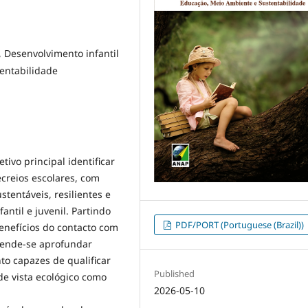
s, Desenvolvimento infantil
tentabilidade
tivo principal identificar
ecreios escolares, com
tentáveis, resilientes e
ntil e juvenil. Partindo
PDF/PORT (Portuguese (Brazil))
benefícios do contacto com
etende-se aprofundar
o capazes de qualificar
Published
de vista ecológico como
2026-05-10