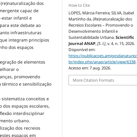
 (re)naturalização dos
How to Cite
emergente capaz de
LOPES, Márcia Ferreira; SILVA, Isabel
star infantil e
Martinho da. (Re)naturalização dos
Recreios Escolares – Promovendo o
 para este debate ao
Desenvolvimento Infantil e
uanto infraestruturas
Sustentabilidade Urbana.
Scientific
 que integram princípios
Journal ANAP
,
[S. l.]
, v. 4, n. 15, 2026.
enho dos espaços
Disponível em:
https://publicacoes.amigosdanaturez
br/index.php/anap/article/view/6338
.
tegração de elementos
Acesso em: 7 aug. 2026.
elhorar o
crianças, promovendo
More Citation Formats
 térmico e sensibilização
 sistematiza conceitos e
o dos espaços escolares,
exão interdisciplinar
amento urbano.
lização dos recreios
 estes espaços em