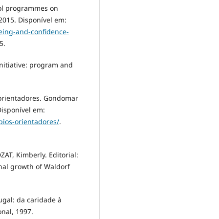
ool programmes on
 2015. Disponível em:
being-and-confidence-
5.
itiative: program and
orientadores. Gondomar
 Disponível em:
pios-orientadores/
.
AT, Kimberly. Editorial:
nal growth of Waldorf
gal: da caridade à
onal, 1997.