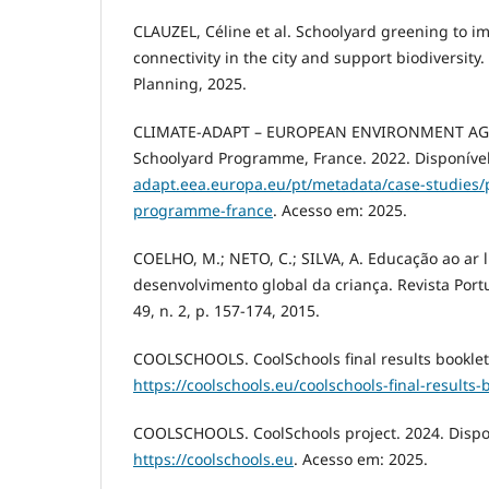
CLAUZEL, Céline et al. Schoolyard greening to i
connectivity in the city and support biodiversit
Planning, 2025.
CLIMATE-ADAPT – EUROPEAN ENVIRONMENT AGE
Schoolyard Programme, France. 2022. Disponíve
adapt.eea.europa.eu/pt/metadata/case-studies/p
programme-france
. Acesso em: 2025.
COELHO, M.; NETO, C.; SILVA, A. Educação ao ar l
desenvolvimento global da criança. Revista Port
49, n. 2, p. 157-174, 2015.
COOLSCHOOLS. CoolSchools final results booklet
https://coolschools.eu/coolschools-final-results-
COOLSCHOOLS. CoolSchools project. 2024. Dispo
https://coolschools.eu
. Acesso em: 2025.