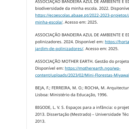
ASSOCIAÇÃO BANDEIRA AZUL DE AMBIENTE E E
biodiversidade da minha escola. 2022. Disponív
https://ecoescolas.abaae.pt/2022-2023-projetos/
minha-escola/
. Acesso em: 2025.
ASSOCIAÇÃO BANDEIRA AZUL DE AMBIENTE E ED
polinizadores. 2024. Disponível em:
https://hort
jardim-de-polinizadores/
. Acesso em: 2025.
ASSOCIAÇÃO MOTHER EARTH. Gestão do projeto: 
Disponível em:
https://motherearth.ngo/wp-
content/uploads/2023/02/Mini-Florestas-Miyawa
BEJA, F.; FERREIRA, M. O.; ROCHA, M. Arquitectu
Lisboa: Ministério da Educação, 1996.
BIGODE, L. V. S. Espaços para a infância: o proje
2013. Dissertação (Mestrado) – Universidade Técn
2013.