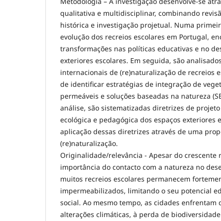
Metodologia – A investigação desenvolve-se at
qualitativa e multidisciplinar, combinando revisã
histórica e investigação projetual. Numa primeir
evolução dos recreios escolares em Portugal, e
transformações nas políticas educativas e no d
exteriores escolares. Em seguida, são analisado
internacionais de (re)naturalização de recreios e
de identificar estratégias de integração de vege
permeáveis e soluções baseadas na natureza (SB
análise, são sistematizadas diretrizes de projeto
ecológica e pedagógica dos espaços exteriores 
aplicação dessas diretrizes através de uma prop
(re)naturalização.
Originalidade/relevância - Apesar do crescente
importância do contacto com a natureza no dese
muitos recreios escolares permanecem fortemente
impermeabilizados, limitando o seu potencial ed
social. Ao mesmo tempo, as cidades enfrentam d
alterações climáticas, à perda de biodiversidad