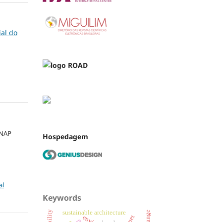
ial do
ANAP
Hospedagem
al
Keywords
sustainable architecture