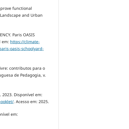
mprove functional
y. Landscape and Urban
NCY. Paris OASIS
l em:
https://climate-
aris-oasis-schoolyard-
ivre: contributos para o
uguesa de Pedagogia, v.
. 2023. Disponível em:
booklet/
. Acesso em: 2025.
nível em: