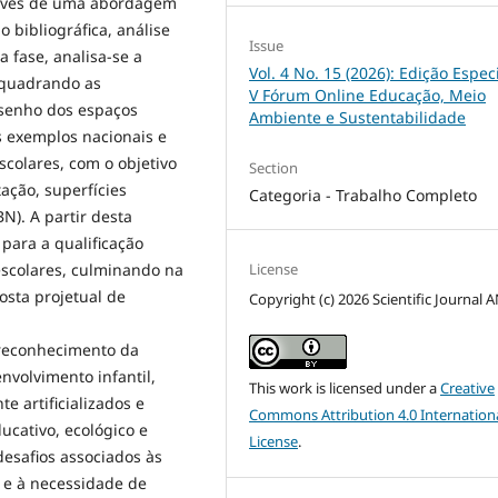
ravés de uma abordagem
o bibliográfica, análise
Issue
a fase, analisa-se a
Vol. 4 No. 15 (2026): Edição Espec
nquadrando as
V Fórum Online Educação, Meio
esenho dos espaços
Ambiente e Sustentabilidade
s exemplos nacionais e
scolares, com o objetivo
Section
tação, superfícies
Categoria - Trabalho Completo
N). A partir desta
 para a qualificação
License
escolares, culminando na
osta projetual de
Copyright (c) 2026 Scientific Journal 
 reconhecimento da
nvolvimento infantil,
This work is licensed under a
Creative
 artificializados e
Commons Attribution 4.0 Internation
ucativo, ecológico e
License
.
esafios associados às
e e à necessidade de