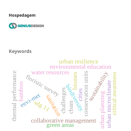
Hospedagem
Keywords
urban resilience
environmental education
water resources
sustainability
thermal performance
conservation units
biomes
critical awareness
floristic survey
urban microclimate
bamboo
biodiversity
challenges
cities
urban planning
envi-met
sanitation
sdg 11
cbam
collaborative management
green areas