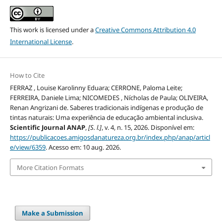
This work is licensed under a
Creative Commons Attribution 4.0
International License
.
How to Cite
FERRAZ , Louise Karolinny Eduara; CERRONE, Paloma Leite;
FERREIRA, Daniele Lima; NICOMEDES , Nícholas de Paula; OLIVEIRA,
Renan Angrizani de. Saberes tradicionais indígenas e produção de
tintas naturais: Uma experiência de educação ambiental inclusiva.
Scientific Journal ANAP
,
[S. l.]
, v. 4, n. 15, 2026. Disponível em:
https://publicacoes.amigosdanatureza.org.br/index.php/anap/articl
e/view/6359
. Acesso em: 10 aug. 2026.
More Citation Formats
Make a Submission