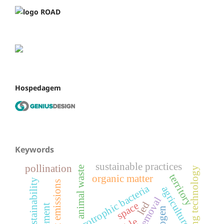
Hospedagem
Keywords
sustainable practices
pollination
animal waste
lighting technology
territory
organic matter
urban sustainability
pollutant emissions
heterotrophic bacteria
agriculture
led
space