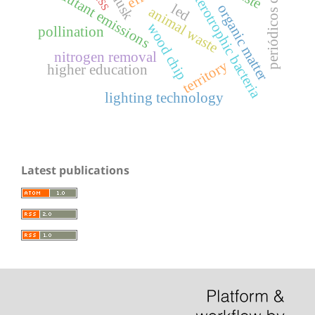
periódicos capes
pollutant emissions
heterotrophic bacteria
led
organic matter
animal waste
wood chip
pollination
nitrogen removal
territory
higher education
lighting technology
Latest publications