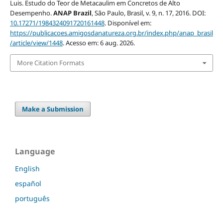
Luis. Estudo do Teor de Metacaulim em Concretos de Alto
Desempenho.
ANAP Brazil
, São Paulo, Brasil, v. 9, n. 17, 2016. DOI:
10.17271/1984324091720161448
. Disponível em:
https://publicacoes.amigosdanatureza.org.br/index.php/anap_brasil
/article/view/1448
. Acesso em: 6 aug. 2026.
More Citation Formats
Make a Submission
Language
English
español
português