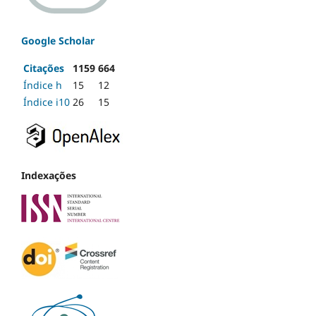
Google Scholar
Citações
1159
664
Índice h
15
12
Índice i10
26
15
Indexações