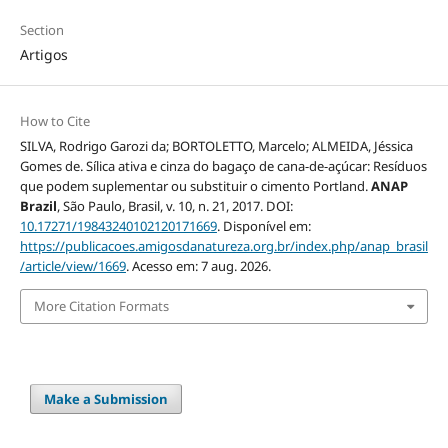
Section
Artigos
How to Cite
SILVA, Rodrigo Garozi da; BORTOLETTO, Marcelo; ALMEIDA, Jéssica
Gomes de. Sílica ativa e cinza do bagaço de cana-de-açúcar: Resíduos
que podem suplementar ou substituir o cimento Portland.
ANAP
Brazil
, São Paulo, Brasil, v. 10, n. 21, 2017. DOI:
10.17271/19843240102120171669
. Disponível em:
https://publicacoes.amigosdanatureza.org.br/index.php/anap_brasil
/article/view/1669
. Acesso em: 7 aug. 2026.
More Citation Formats
Make a Submission