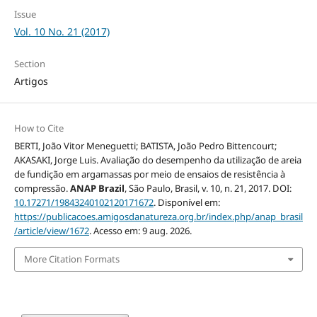
Issue
Vol. 10 No. 21 (2017)
Section
Artigos
How to Cite
BERTI, João Vitor Meneguetti; BATISTA, João Pedro Bittencourt;
AKASAKI, Jorge Luis. Avaliação do desempenho da utilização de areia
de fundição em argamassas por meio de ensaios de resistência à
compressão.
ANAP Brazil
, São Paulo, Brasil, v. 10, n. 21, 2017. DOI:
10.17271/19843240102120171672
. Disponível em:
https://publicacoes.amigosdanatureza.org.br/index.php/anap_brasil
/article/view/1672
. Acesso em: 9 aug. 2026.
More Citation Formats