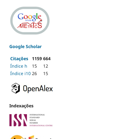
Google Scholar
Citações
1159
664
Índice h
15
12
Índice i10
26
15
Indexações