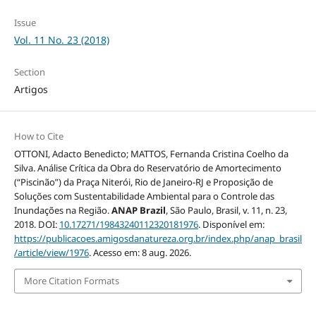
Issue
Vol. 11 No. 23 (2018)
Section
Artigos
How to Cite
OTTONI, Adacto Benedicto; MATTOS, Fernanda Cristina Coelho da
Silva. Análise Crítica da Obra do Reservatório de Amortecimento
(“Piscinão”) da Praça Niterói, Rio de Janeiro-RJ e Proposição de
Soluções com Sustentabilidade Ambiental para o Controle das
Inundações na Região.
ANAP Brazil
, São Paulo, Brasil, v. 11, n. 23,
2018. DOI:
10.17271/19843240112320181976
. Disponível em:
https://publicacoes.amigosdanatureza.org.br/index.php/anap_brasil
/article/view/1976
. Acesso em: 8 aug. 2026.
More Citation Formats