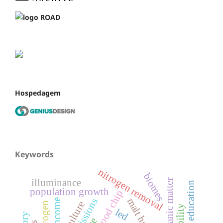
Hospedagem
Keywords
nitrogen removal
biomes
organic matter
illuminance
higher education
population growth
wood chip
malt husk
income
agriculture
led