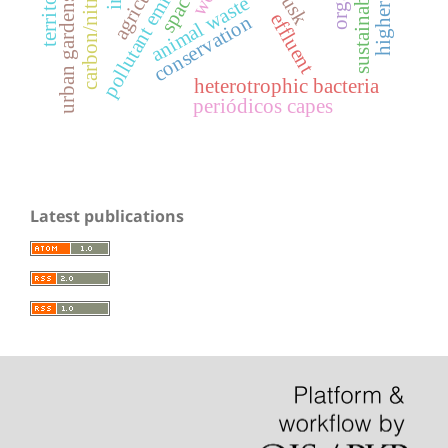
pollutant emissions
carbon/nitrogen
sustainability
territory
space
animal waste
urban gardens
effluent
conservation
heterotrophic bacteria
periódicos capes
Latest publications