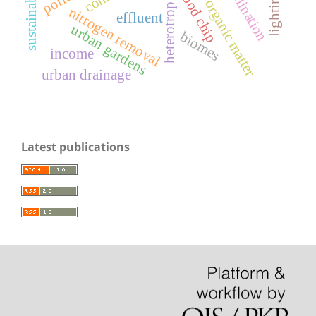
sustainability
pollination
wood chip
organic matter
nitrogen removal
effluent
urban gardens
biomes
income
urban drainage
Latest publications