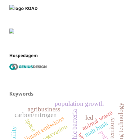
Hospedagem
Keywords
population growth
lighting technology
agribusiness
animal waste
heterotrophic bacteria
carbon/nitrogen
led
pollutant emissions
space
territory
malt husk
conservation