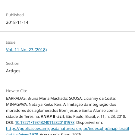
Published
2018-11-14
Issue
Vol. 11 No. 23 (2018)
Section
Artigos
How to Cite
BARRADAS, Bruna Maria Machado; SOUSA, Licianny da Costa;
MINAGAWA, Natalya Keiko Reis. A limitação da integração dos
moradores dos aglomerados Bom Jesus e Santo Afonso com a
cidade de Teresina.
ANAP Brazil
, São Paulo, Brasil, v. 11, n. 23, 2018.
DOI:
10.17271/19843240112320181978
. Disponível em:
https://publicacoes.amigosdanatureza.org.br/index.php/anap_brasil
/article/view/1978
. Acesso em: 8 aug. 2026.