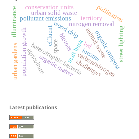
pollination
conservation units
illuminance
urban solid waste
territory
pollutant emissions
wood chip
nitrogen removal
street lighting
effluent
animal waste
population growth
organic compost
biomes
malt husk
space
led
heterotrophic bacteria
urban gardens
income
agriculture
carbon/nitrogen
organic matter
challenges
Latest publications