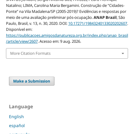
Natalino; LIMA, Carolina Maria Bergamini. Construção de “Cidades-
Ponte” na Vila Madalena/SP (2005-2019)? Evidências e respostas por
meio de uma avaliação preliminar pós-ocupação.
ANAP Brazil
, São
Paulo, Brasil, v. 13, n. 30, 2020. DOI:
10.17271/19843240133020202607
.
Disponível em:
https://publicacoes.amigosdanatureza.org.br/index.php/anap_brasil
/article/view/2607
. Acesso em: 9 aug. 2026.
More Citation Formats
Make a Submission
Language
English
español