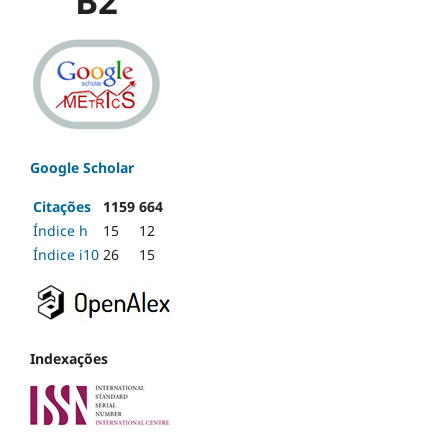
B2
Google Scholar
Citações
1159
664
Índice h
15
12
Índice i10
26
15
Indexações