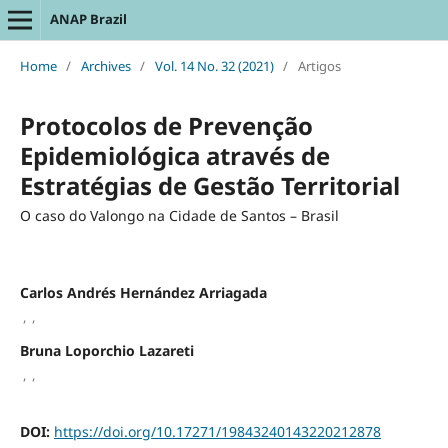
ANAP Brazil
Home
/
Archives
/
Vol. 14 No. 32 (2021)
/
Artigos
Protocolos de Prevenção
Epidemiológica através de
Estratégias de Gestão Territorial
O caso do Valongo na Cidade de Santos – Brasil
Carlos Andrés Hernández Arriagada
,
,
Bruna Loporchio Lazareti
,
,
DOI:
https://doi.org/10.17271/19843240143220212878