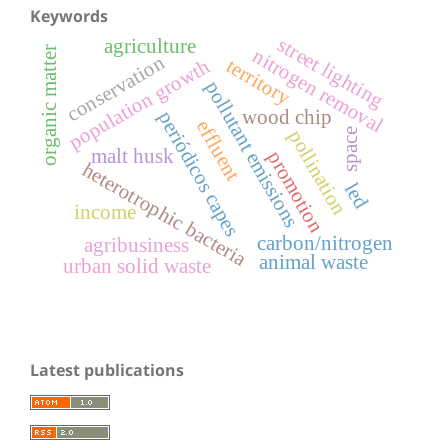
Keywords
street lighting
agriculture
organic matter
nitrogen removal
conservation
population growth
territory
pollutant emissions
wood chip
periódicos capes
effluent
space
pollination
malt husk
promotion
heterotrophic bacteria
led
income
carbon/nitrogen
agribusiness
animal waste
urban solid waste
Latest publications