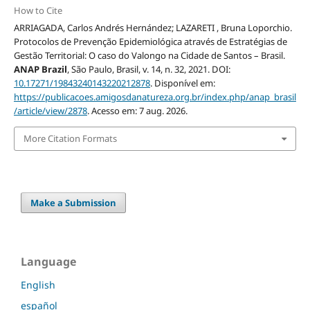
How to Cite
ARRIAGADA, Carlos Andrés Hernández; LAZARETI , Bruna Loporchio.
Protocolos de Prevenção Epidemiológica através de Estratégias de
Gestão Territorial: O caso do Valongo na Cidade de Santos – Brasil.
ANAP Brazil
, São Paulo, Brasil, v. 14, n. 32, 2021. DOI:
10.17271/19843240143220212878
. Disponível em:
https://publicacoes.amigosdanatureza.org.br/index.php/anap_brasil
/article/view/2878
. Acesso em: 7 aug. 2026.
More Citation Formats
Make a Submission
Language
English
español