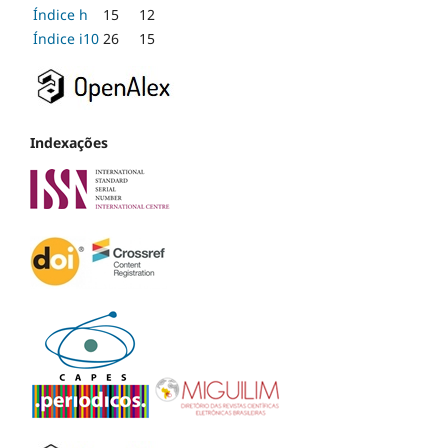
Índice h
15
12
Índice i10
26
15
Indexações