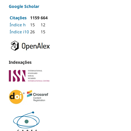
Google Scholar
Citações
1159
664
Índice h
15
12
Índice i10
26
15
Indexações