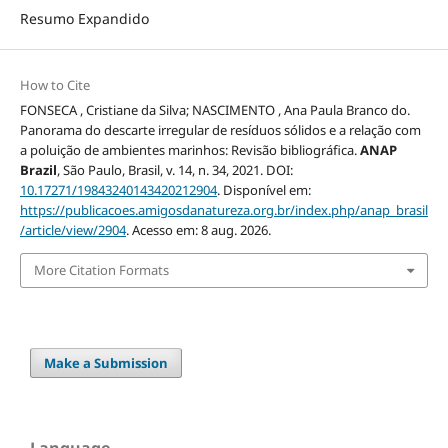
Resumo Expandido
How to Cite
FONSECA , Cristiane da Silva; NASCIMENTO , Ana Paula Branco do.
Panorama do descarte irregular de resíduos sólidos e a relação com
a poluição de ambientes marinhos: Revisão bibliográfica.
ANAP
Brazil
, São Paulo, Brasil, v. 14, n. 34, 2021. DOI:
10.17271/19843240143420212904
. Disponível em:
https://publicacoes.amigosdanatureza.org.br/index.php/anap_brasil
/article/view/2904
. Acesso em: 8 aug. 2026.
More Citation Formats
Make a Submission
Language