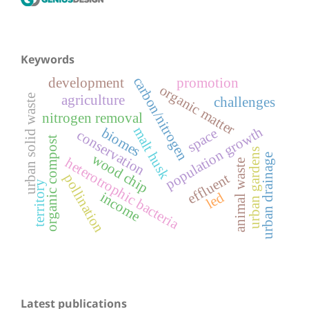
Keywords
carbon/nitrogen
development
promotion
organic matter
agriculture
urban solid waste
challenges
nitrogen removal
population growth
malt husk
biomes
space
conservation
organic compost
urban gardens
wood chip
urban drainage
heterotrophic bacteria
animal waste
effluent
pollination
territory
led
income
Latest publications