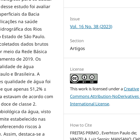
desse estudo foi avaliar
perficiais da Bacia
Issue
plicações na saúde
Vol. 16 No. 38 (2023)
idrográfica dos Rios
 Estado de São Paulo.
Section
coletados dados brutos
Artigos
or meio da Rede Básica
ramento de 2019. Os
alidade de água
License
aulo e Brasileira. A
s qualidade de água foi
This work is licensed under a
Creative
se que apenas 51,2% ±
Commons Attribution-NoDerivatives 
ca estavam de acordo com
International License
.
 doce de classe 2.
biológica da água, visto
imite estabelecido nas
How to Cite
oferecendo riscos à
FREITAS PRIMO , Everhton Paulo de;
. Assim, destaca-se a
VANZELA, Luiz Sergio; MANSANO, Cle