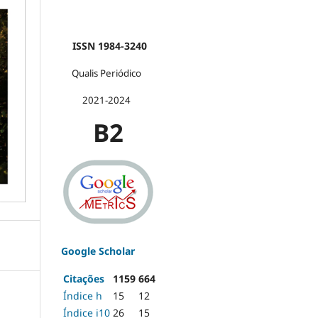
ISSN 1984-3240
Qualis Periódico
2021-2024
B2
Google Scholar
Citações
1159
664
Índice h
15
12
Índice i10
26
15