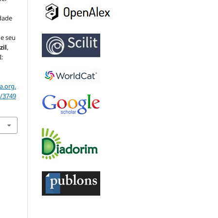
idade
 e seu
zil
,
I:
a.org.
w/3749