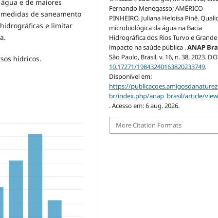
 água e de maiores
Fernando Menegasso; AMÉRICO-
as medidas de saneamento
PINHEIRO, Juliana Heloisa Pinê. Qual
hidrográficas e limitar
microbiológica da água na Bacia
a.
Hidrográfica dos Rios Turvo e Grande
impacto na saúde pública .
ANAP Bra
São Paulo, Brasil, v. 16, n. 38, 2023. DO
sos hídricos.
10.17271/19843240163820233749
.
Disponível em:
https://publicacoes.amigosdanaturez
br/index.php/anap_brasil/article/vie
. Acesso em: 6 aug. 2026.
More Citation Formats