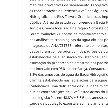
medidas preventivas de saneamento. O objetivo 
as concentrações de
Escherichia coli
nas águas su
Hidrográfica dos Rios Turvo e Grande e suas im
pública. A área de estudo compreende a Bacia H
Turvo e Grande localizada na região Noroeste do
Foram avaliados 21 pontos de monitoramento e 
das análises microbiológicas da água obtidos p
integrada da ANA/CETESB, referente ao monito
dados foram comparados com os padrões de qu
estabelecidos pela legislação do Estado de São P
estimação da proporção de amostras nos padrõe
por intervalo com 95% de confiança. Constatou-
8,8% das amostras de água da Bacia Hidrográfi
o limite estabelecido nas legislações para águas
Evidencia-se uma deficiência da qualidade micro
que as concentrações de
E. coli
estão acima do l
duas legislações em 48,8% ± 8,8% das amostras 
saúde da população exposta e ao meio ambiente