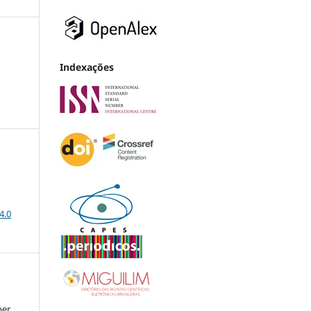
Indexações
4.0
ber