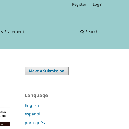
Register
Login
cy Statement
Search
Make a Submission
Language
English
español
português