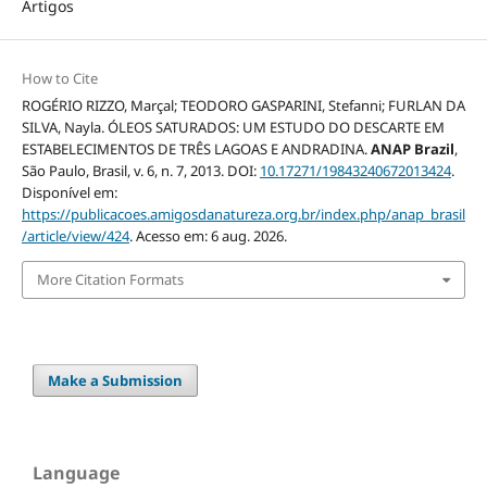
Artigos
How to Cite
ROGÉRIO RIZZO, Marçal; TEODORO GASPARINI, Stefanni; FURLAN DA
SILVA, Nayla. ÓLEOS SATURADOS: UM ESTUDO DO DESCARTE EM
ESTABELECIMENTOS DE TRÊS LAGOAS E ANDRADINA.
ANAP Brazil
,
São Paulo, Brasil, v. 6, n. 7, 2013. DOI:
10.17271/19843240672013424
.
Disponível em:
https://publicacoes.amigosdanatureza.org.br/index.php/anap_brasil
/article/view/424
. Acesso em: 6 aug. 2026.
More Citation Formats
Make a Submission
Language