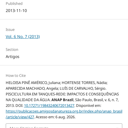
Published
2013-11-10
Issue
Vol. 6 No. 7 (2013)
Section
Artigos
How to Cite
HELOISA PINÊ AMÉRICO, Juliana; HORTENSE TORRES, Nádia;
APARECIDA MACHADO, Angela; LUÍS DE CARVALHO, Sérgio.
PISCICULTURA EM TANQUES-REDE: IMPACTOS E CONSEQUÊNCIAS
NA QUALIDADE DA ÁGUA.
ANAP Brazil
, São Paulo, Brasil, v. 6, n. 7,
2013. DOI:
10.17271/19843240672013427
. Disponível em:
https://publicacoes.amigosdanatureza.org.br/index.php/anap_brasil
/article/view/427
. Acesso em: 6 aug. 2026.