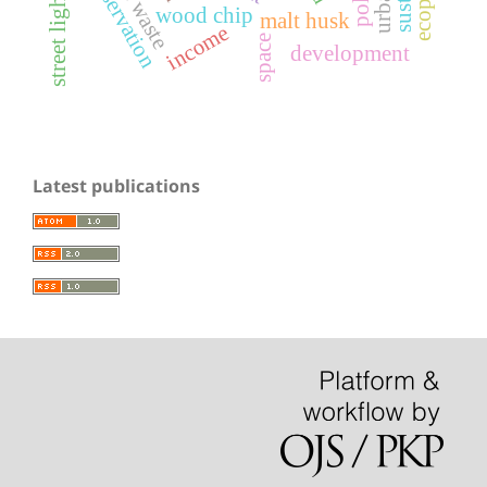
conservation
street lighting
wood chip
malt husk
income
space
development
Latest publications