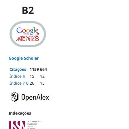
B2
Google Scholar
Citações
1159
664
Índice h
15
12
Índice i10
26
15
Indexações