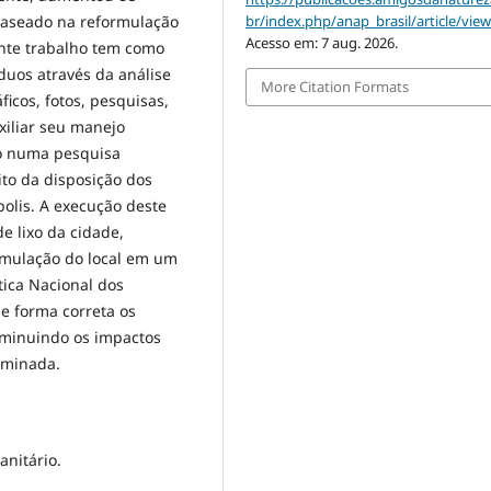
Baseado na reformulação
br/index.php/anap_brasil/article/vie
Acesso em: 7 aug. 2026.
sente trabalho tem como
duos através da análise
More Citation Formats
ficos, fotos, pesquisas,
xiliar seu manejo
o numa pesquisa
ito da disposição dos
polis. A execução deste
e lixo da cidade,
rmulação do local em um
tica Nacional dos
de forma correta os
iminuindo os impactos
iminada.
anitário.