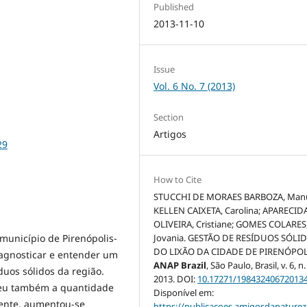
Published
2013-11-10
Issue
Vol. 6 No. 7 (2013)
Section
Artigos
29
How to Cite
STUCCHI DE MORAES BARBOZA, Manue
KELLEN CAIXETA, Carolina; APARECID
OLIVEIRA, Cristiane; GOMES COLARES,
 município de Pirenópolis-
Jovania. GESTÃO DE RESÍDUOS SÓLI
DO LIXÃO DA CIDADE DE PIRENÓPOL
iagnosticar e entender um
ANAP Brazil
, São Paulo, Brasil, v. 6, n.
uos sólidos da região.
2013. DOI:
10.17271/19843240672013
ceu também a quantidade
Disponível em:
mente, aumentou-se
https://publicacoes.amigosdanaturez