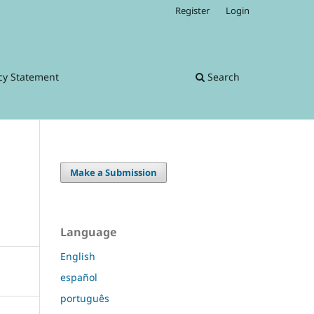
Register
Login
cy Statement
Search
Make a Submission
Language
English
español
português