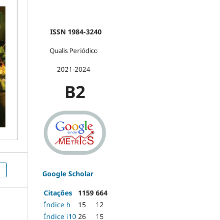
ISSN 1984-3240
Qualis Periódico
2021-2024
B2
)
Google Scholar
Citações
1159
664
Índice h
15
12
Índice i10
26
15