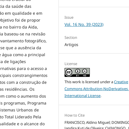
tia da saúde das
ção em qualidade e em
Issue
bjetivo foi de propor
Vol. 16 No. 39 (2023)
a no bairro da Aida,
a baseou-se na revisão
Section
evantamento fotográfico,
Artigos
i-se que a ausência da
e água como a principal
a de ligações
License
rnativas para o acesso a
ncipais constrangimentos
This work is licensed under a
Creative
stos com a construção de
Commons Attribution-NoDerivatives 
s residências. Os
International License
.
bem como o aumento dos
ais programas, Programa
Sistemas Urbanos de
How to Cite
 Total Liderado Pela
FRANCISCO, Aldino Miguel; DOMINGO
alidade e o alcance do
Jandira Kuti de Oliveira; CHIHONGO ,