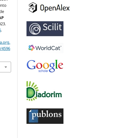
ento
 de
AP
023.
6
.
a.org.
w/4596