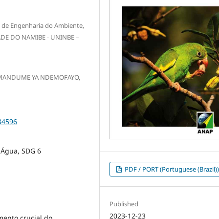
 de Engenharia do Ambiente,
DADE DO NAMIBE - UNINBE –
E MANDUME YA NDEMOFAYO,
34596
 Água, SDG 6
PDF / PORT (Portuguese (Brazil)
Published
2023-12-23
ento crucial do