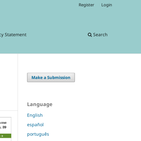
Register
Login
cy Statement
Search
Make a Submission
Language
English
español
português