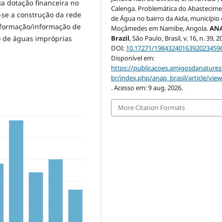
xa dotação financeira no
Calenga. Problemática do Abastecim
-se a construção da rede
de Água no bairro da Aida, município
 formação/informação de
Moçâmedes em Namibe, Angola.
AN
 de águas impróprias
Brazil
, São Paulo, Brasil, v. 16, n. 39, 2
DOI:
10.17271/1984324016392023459
Disponível em:
https://publicacoes.amigosdanaturez
br/index.php/anap_brasil/article/vie
. Acesso em: 9 aug. 2026.
More Citation Formats