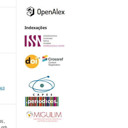
Indexações
4.0
S ,
 Loth