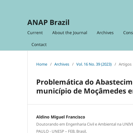
ANAP Brazil
Current
About the Journal
Archives
Cons
Contact
Home
/
Archives
/
Vol. 16 No. 39 (2023)
/
Artigos
Problemática do Abastecime
município de Moçâmedes 
Aldino Miguel Francisco
Doutorando em Engenharia Civil e Ambiental na UN
PAULO - UNESP – FEB, Brasil,