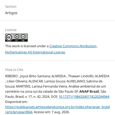
Section
Artigos
License
This work is licensed under a
Creative Commons Attribution-
NoDerivatives 4.0 International License
.
How to Cite
RIBEIRO , Joyce Brito Santana; ALMEIDA , Thawan Lindolfo; ALMEIDA
, Lilian Oliveira; ALENCAR, Larissa Souza; AURELIANO, Sabrina de
Souza; MARTINS, Larissa Fernanda Vieira. Análise ambiental de um
cemitério na zona sul da cidade de São Paulo-SP.
ANAP Brazil
, São
Paulo, Brasil, v. 17, n. 42, 2024. DOI:
10.17271/19843240174220244944
.
Disponível em:
https://publicacoes.amigosdanatureza.org.br/index.php/anap_brasil
/article/view/4944
. Acesso em: 7 aug. 2026.