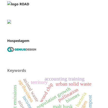
Hospedagem
Keywords
accounting training
animal waste
agribusiness
territory
urban solid waste
wood chip
pollutant emissions
population growth
pollination
biomes
income
malt husk