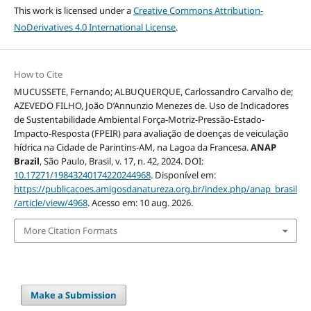
This work is licensed under a
Creative Commons Attribution-
NoDerivatives 4.0 International License
.
How to Cite
MUCUSSETE, Fernando; ALBUQUERQUE, Carlossandro Carvalho de;
AZEVEDO FILHO, João D’Annunzio Menezes de. Uso de Indicadores
de Sustentabilidade Ambiental Força-Motriz-Pressão-Estado-
Impacto-Resposta (FPEIR) para avaliação de doenças de veiculação
hídrica na Cidade de Parintins-AM, na Lagoa da Francesa.
ANAP
Brazil
, São Paulo, Brasil, v. 17, n. 42, 2024. DOI:
10.17271/19843240174220244968
. Disponível em:
https://publicacoes.amigosdanatureza.org.br/index.php/anap_brasil
/article/view/4968
. Acesso em: 10 aug. 2026.
More Citation Formats
Make a Submission