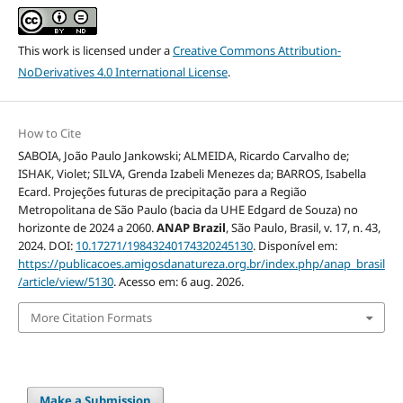
This work is licensed under a
Creative Commons Attribution-
NoDerivatives 4.0 International License
.
How to Cite
SABOIA, João Paulo Jankowski; ALMEIDA, Ricardo Carvalho de;
ISHAK, Violet; SILVA, Grenda Izabeli Menezes da; BARROS, Isabella
Ecard. Projeções futuras de precipitação para a Região
Metropolitana de São Paulo (bacia da UHE Edgard de Souza) no
horizonte de 2024 a 2060.
ANAP Brazil
, São Paulo, Brasil, v. 17, n. 43,
2024. DOI:
10.17271/19843240174320245130
. Disponível em:
https://publicacoes.amigosdanatureza.org.br/index.php/anap_brasil
/article/view/5130
. Acesso em: 6 aug. 2026.
More Citation Formats
Make a Submission