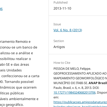
Published
2013-11-10
06
Issue
Vol. 6 No. 8 (2013)
Section
oriamento Remoto e
Artigos
ccionou-se um banco de
alizou-se a análise e
sibilitou realizar o
How to Cite
bi-SE e das áreas
PESSOA DE MELO, Felippe.
 seis Unidades
GEOPROCESSAMENTO APLICADO AO
 confeccionou-se a carta
MAPEAMENTO GEOMORFOLÓGICO 
00. Tornando possível
MUNICÍPIO DE ITABI-SE.
ANAP Brazi
dinâmicos que ocorrem
Paulo, Brasil, v. 6, n. 8, 2013. DOI:
10.17271/19843240682013706
. Dispon
íticas públicas
em:
iáveis ambientalmente e
https://publicacoes.amigosdanaturez
ço geográfico.
br/index.php/anap_brasil/article/vie