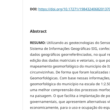
DOI:
https://doi.org/10.17271/198432406820137
Abstract
RESUMO:
Utilizando as geotecnologias do Sens
Sistema de Informações Geográficas-SIG, confe
dados geográficos georreferênciados, no qual re
edição dos dados matriciais e vetoriais, o que pos
mapeamento geomorfológico do município de Ita
circunvizinhas. De forma que foram localizadas
Geomorfológicas. Com base nessas informações,
geomorfológica do município na escala de 1:2.5
uma melhor compreensão dos processos morfo
na paisagem. O que facilita a implantação de pol
governamentais, que apresentem alternativas v
economicamente, para o uso e ocupação do espa