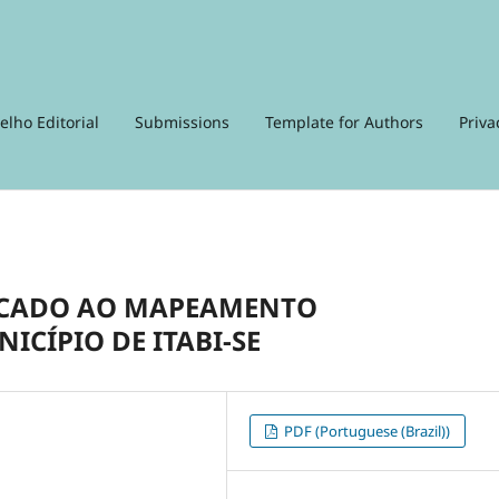
elho Editorial
Submissions
Template for Authors
Priva
ICADO AO MAPEAMENTO
CÍPIO DE ITABI-SE
PDF (Portuguese (Brazil))