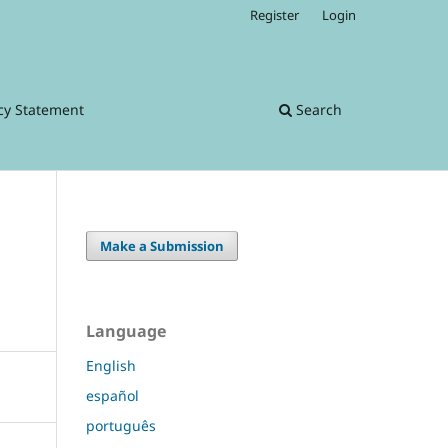
Register
Login
cy Statement
Search
Make a Submission
Language
English
español
português