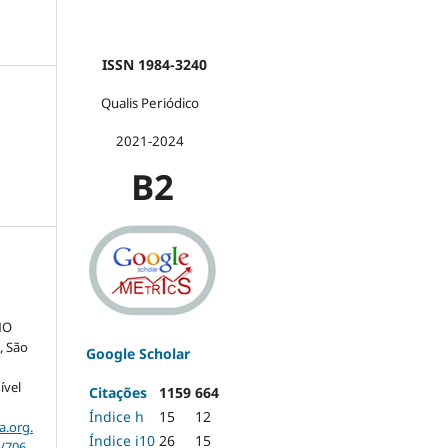
ISSN 1984-3240
Qualis Periódico
2021-2024
B2
NO
l
, São
Google Scholar
ível
Citações
1159
664
Índice h
15
12
a.org.
Índice i10
26
15
w/706
.