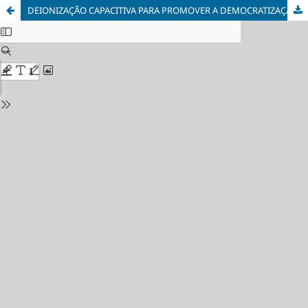
DEIONIZAÇÃO CAPACITIVA PARA PROMOVER A DEMOCRATIZAÇÃO DO ACESSO À ÁGUA POTÁVEL