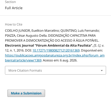
Section
Full Article
How to Cite
COELHO JUNIOR, Eueliton Marcelino; QUINTINO, Luís Fernando;
PIAZZA, César Augusto Della. DEIONIZAÇÃO CAPACITIVA PARA
PROMOVER A DEMOCRATIZAÇÃO DO ACESSO À ÁGUA POTÁVEL.
Electronic Journal "Fórum Ambiental da Alta Paulista"
,
[S. l.]
, v.
12, n. 1, 2016. DOI:
10.17271/1980082712120161369
. Disponível em:
https://publicacoes.amigosdanatureza.org.br/index.php/forum_am
biental/article/view/1369
. Acesso em: 6 aug. 2026.
More Citation Formats
Make a Submission