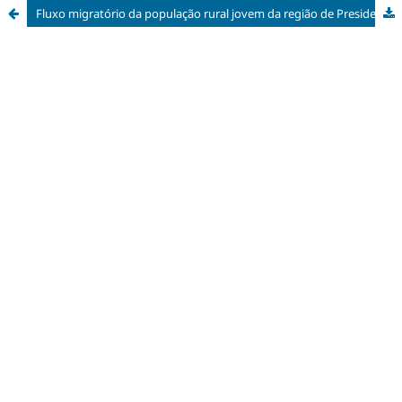
Fluxo migratório da população rural jovem da região de Presidente Prudente- SP