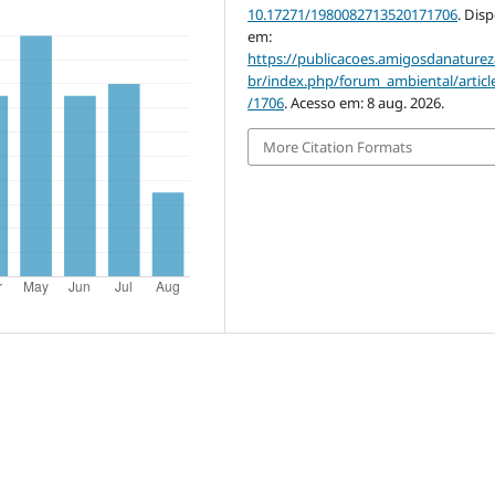
10.17271/1980082713520171706
. Dis
em:
https://publicacoes.amigosdanaturez
br/index.php/forum_ambiental/articl
/1706
. Acesso em: 8 aug. 2026.
More Citation Formats