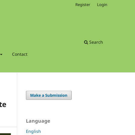
Register
Login
Search
Contact
Make a Submission
te
Language
English