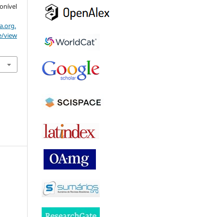
ponível
a.org.
e/view