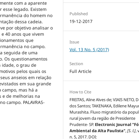
amente com a aparente
r esse legado. Existem
Published
 permanência do homem no
19-12-2017
ntação dessa cadeia.
ve por objetivo analisar o
 e 40 anos que vivem
tionamentos que
Issue
ermanência no campo.
Vol. 13 No. 5 (2017)
ica seguida de uma
io. Os questionamentos
Section
 idade, o grau de
Full Article
motivos pelos quais os
eus anseios em relação
trevistados em sua grande
no campo, mas há a
How to Cite
s e de melhorias na
FREITAS, Aline Alves de; VIAIS NETO, D
 no campo. PALAVRAS-
dos Santos; TAKENAKA, Edilene Mayu
Murashita. Fluxo migratório da popu
rural jovem da região de Presidente
Prudente- SP.
Electronic Journal "F
Ambiental da Alta Paulista"
,
[S. l.]
, 
n. 5, 2017. DOI: