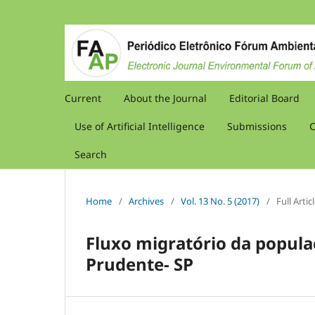
Current
About the Journal
Editorial Board
Use of Artificial Intelligence
Submissions
C
Search
Home
/
Archives
/
Vol. 13 No. 5 (2017)
/
Full Artic
Fluxo migratório da popula
Prudente- SP