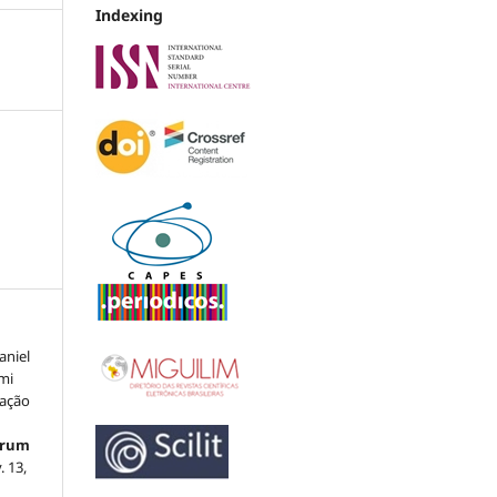
Indexing
aniel
mi
lação
órum
v. 13,