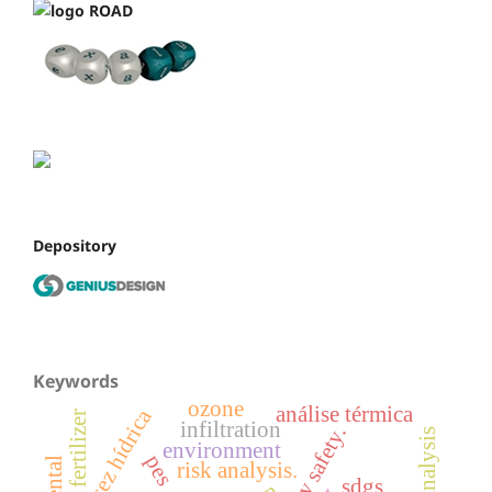
Depository
Keywords
ozone
análise térmica
escassez hídrica
fertilizer
infiltration
environment
pes
risk analysis.
sdgs