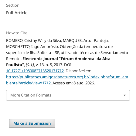
Section
Full Article
How to Cite
ROMERO, Cristhy Willy da Silva; MARQUES, Artur Pantoja;
MOSCHETTO, Iago Ambrósio. Obtenção da temperatura de
superfície de Ilha Solteira – SP, utilizando técnicas de Sensoriamento
Remoto.
Electronic Journal "Fórum Ambiental da Alta
Paulista"
,
[S. l.]
, v. 13, n. 5, 2017. DOI:
10.17271/1980082713520171712
. Disponível em:
https://publicacoes.amigosdanatureza.org.br/index.php/forum_am
biental/article/view/1712
. Acesso em: 8 aug. 2026.
More Citation Formats
Make a Submission