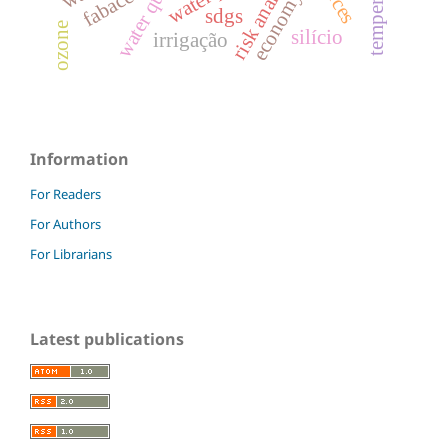
risk analysis.
fabaceae
economy
sdgs
ozone
silício
irrigação
Information
For Readers
For Authors
For Librarians
Latest publications