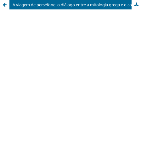
A viagem de perséfone: o diálogo entre a mitologia grega e o conceito de estações do ano