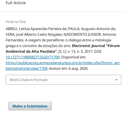
Full Article
How to Cite
ABREU, Letícia Aparecida Ferreira de; PAULA, Augusto Antonio de;
VERA, José Alberto Casto Nogales; NASCIMENTO JUNIOR, Antonio
Fernandes. A viagem de perséfone: o diálogo entre a mitologia
grega e o conceito de estações do ano.
Electronic Journal "Fórum
Ambiental da Alta Paulista"
,
[S. l.]
, v. 13, n. 5, 2017. DOI:
10.17271/1980082713520171709
. Disponível em:
https://publicacoes.amigosdanatureza.org.br/index.php/forum_am
biental/article/view/1709
. Acesso em: 6 aug. 2026.
More Citation Formats
Make a Submission