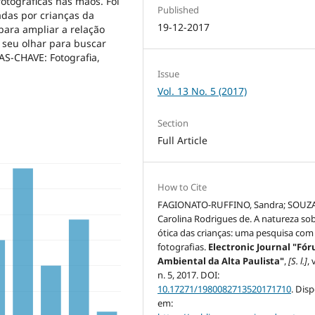
otográficas nas mãos. Foi
Published
zadas por crianças da
19-12-2017
para ampliar a relação
 seu olhar para buscar
AS-CHAVE: Fotografia,
Issue
Vol. 13 No. 5 (2017)
Section
Full Article
How to Cite
FAGIONATO-RUFFINO, Sandra; SOUZA
Carolina Rodrigues de. A natureza sob
ótica das crianças: uma pesquisa com
fotografias.
Electronic Journal "Fó
Ambiental da Alta Paulista"
,
[S. l.]
, 
n. 5, 2017. DOI:
10.17271/1980082713520171710
. Dis
em: