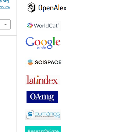
a.org.
e/view