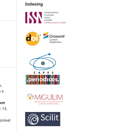
Indexing
,
 a
rum
v. 13,
ponível