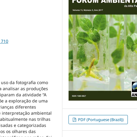
1710
 uso da fotografia como
a analisar as produções
ciparam da atividade “A
põe a exploração de uma
rianças diferentes
 interpretação ambiental
habitualmente nas trilhas
PDF (Portuguese (Brazil))
isadas e categorizadas
os os olhares das