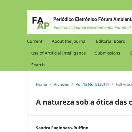
Current
About the Journal
Editorial Board
Use of Artificial Intelligence
Submissions
C
Search
Home
/
Archives
/
Vol. 13 No. 5 (2017)
/
Full Artic
A natureza sob a ótica das
Sandra Fagionato-Ruffino