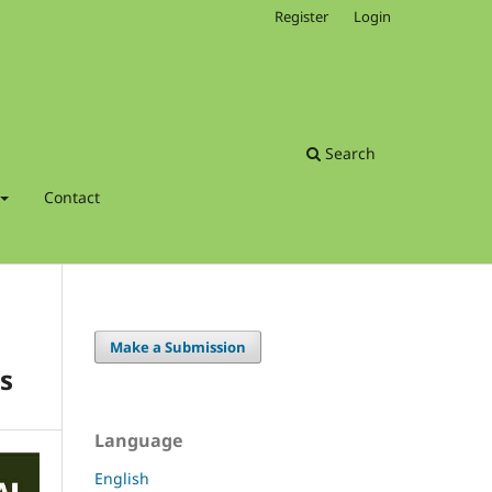
Register
Login
Search
Contact
Make a Submission
s
Language
English