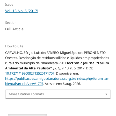
Issue
Vol. 13 No. 5 (2017)
Section
Full Article
How to Cite
CARVALHO, Sérgio Luís de; FÁVERO, Miguel Spolon; PERONI NETO,
Orestes. Destinação de resíduos sólidos e líquidos em propriedades
rurais do município de Nhandeara - SP.
Electronic Journal "Fórum
Ambiental da Alta Paulista"
,
[S. l.]
, v. 13, n. 5, 2017. DOI:
10.17271/1980082713520171707
. Disponível em:
https://publicacoes.amigosdanatureza.org.br/index.php/forum_am
biental/article/view/1707
. Acesso em: 6 aug. 2026.
More Citation Formats