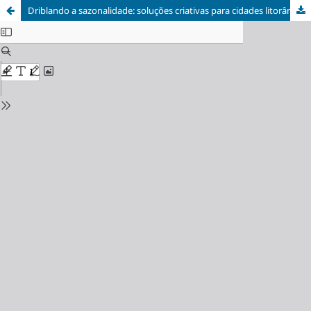
Driblando a sazonalidade: soluções criativas para cidades litorâneas que recebem o turismo de verão