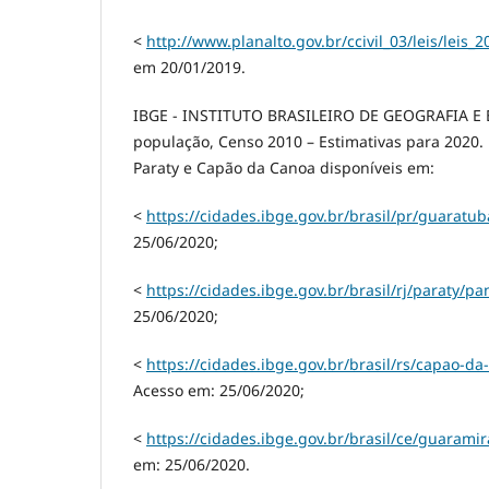
<
http://www.planalto.gov.br/ccivil_03/leis/leis_
em 20/01/2019.
IBGE - INSTITUTO BRASILEIRO DE GEOGRAFIA E E
população, Censo 2010 – Estimativas para 2020
Paraty e Capão da Canoa disponíveis em:
<
https://cidades.ibge.gov.br/brasil/pr/guarat
25/06/2020;
<
https://cidades.ibge.gov.br/brasil/rj/paraty/p
25/06/2020;
<
https://cidades.ibge.gov.br/brasil/rs/capao-
Acesso em: 25/06/2020;
<
https://cidades.ibge.gov.br/brasil/ce/guaram
em: 25/06/2020.