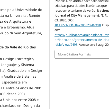
Izabele. Driblando a sazonalidade: so
criativas para cidades litorâneas que
smo pela Universidade do
recebem o turismo de verão.
Nation
Journal of City Management
,
[S. l.]
,
sta na Universitat Ramón
63, 2020. DOI:
ea de Arquitetura e
10.17271/2318847286320202498
. Dis
ra e Urbanismo. Atua
em:
 Grupo Nuvem Arquitetura,
https://publicacoes.amigosdanaturez
br/index.php/gerenciamento_de_cid
rticle/view/2498
. Acesso em: 6 aug. 20
de do Vale do Rio dos
More Citation Formats
 Design Estratégico,
 Lenguajes y Sistema
nha). Graduado em Design
em Análise de Sistemas
 Especialista em
PEL entre os anos de 2001
INOS desde 2007.
a Unisinos entre 2008 e
acharelado em Design da