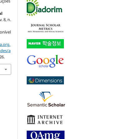
luções
al
 v. 8, n.
ponível
a.org.
ades/a
26.