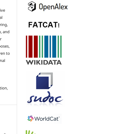
ive
al
ring,
n, and
r
poses,
ven to
nal
tion,