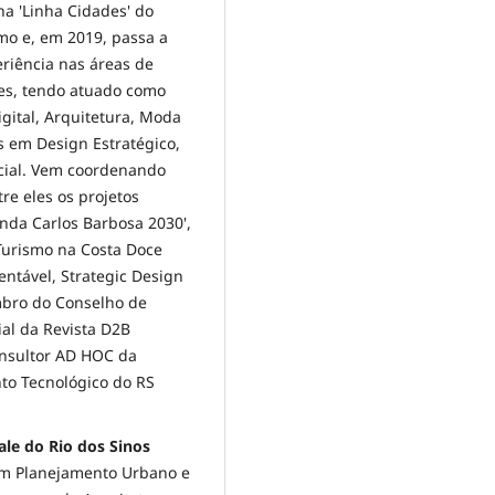
 'Linha Cidades' do
mo e, em 2019, passa a
riência nas áreas de
ties, tendo atuado como
gital, Arquitetura, Moda
s em Design Estratégico,
cial. Vem coordenando
re eles os projetos
genda Carlos Barbosa 2030',
'Turismo na Costa Doce
entável, Strategic Design
bro do Conselho de
ial da Revista D2B
onsultor AD HOC da
nto Tecnológico do RS
ale do Rio dos Sinos
 em Planejamento Urbano e