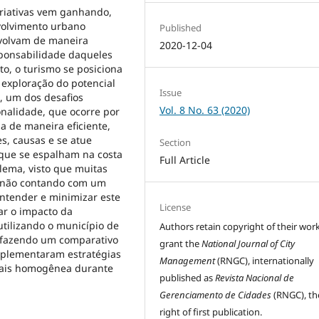
Criativas vem ganhando,
nvolvimento urbano
Published
volvam de maneira
2020-12-04
sponsabilidade daqueles
o, o turismo se posiciona
exploração do potencial
Issue
o, um dos desafios
Vol. 8 No. 63 (2020)
zonalidade, que ocorre por
a de maneira eficiente,
s, causas e se atue
Section
 que se espalham na costa
Full Article
lema, visto que muitas
e, não contando com um
entender e minimizar este
License
ar o impacto da
utilizando o município de
Authors retain copyright of their wor
 fazendo um comparativo
grant the
National Journal of City
mplementaram estratégias
Management
(RNGC), internationally
 mais homogênea durante
published as
Revista Nacional de
Gerenciamento de Cidades
(RNGC), th
right of first publication.