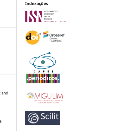
Indexações
k and
e