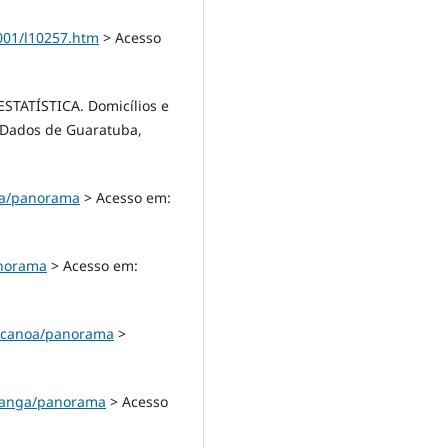
2001/l10257.htm
> Acesso
STATÍSTICA. Domicílios e
. Dados de Guaratuba,
uba/panorama
> Acesso em:
anorama
> Acesso em:
da-canoa/panorama
>
iranga/panorama
> Acesso