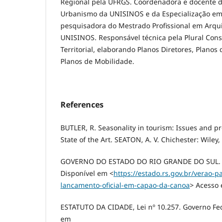
Regional pela UFRGS. Coordenadora e docente d
Urbanismo da UNISINOS e da Especialização em 
pesquisadora do Mestrado Profissional em Arqu
UNISINOS. Responsável técnica pela Plural Con
Territorial, elaborando Planos Diretores, Planos 
Planos de Mobilidade.
References
BUTLER, R. Seasonality in tourism: Issues and p
State of the Art. SEATON, A. V. Chichester: Wiley,
GOVERNO DO ESTADO DO RIO GRANDE DO SUL. Ve
Disponível em <
https://estado.rs.gov.br/verao-p
lancamento-oficial-em-capao-da-canoa
> Acesso 
ESTATUTO DA CIDADE, Lei nº 10.257. Governo Fed
em