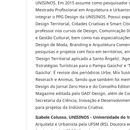
UNISINOS. Em 2015 assume como pesquisador na
Mestrado Profissional em Arquitetura e Urbanis
integrar o PPG Design da UNISINOS. Possui expe
Design Territorial, Cidades Criativas e Smart Ci
professor nos cursos de Design, Comunicação Di
e Gestão Cultural, bem como nas especializaçõe
Design de Moda, Branding e Arquitetura Comer
pesquisas e projetos com foco em territórios, ent
'Design Territorial aplicado a Santo Ângelo', 'A
'Estratégias Turísticas para o Pampa Gaúcho' e 
Gaúcha'. É revisor dos periódicos Urbe, Mix Sust
Reserach e Animus. Sendo que também foi mem
Design do Jornal Zero Hora e do Conselho Editor
Magazine editada pelo GAD' Design, além de C
Secretaria da Ciência, Inovação e Desenvolvime
para projetos da Indústria Criativa.
Izabele Colusso, UNISINOS - Universidade do V
Arquiteta e Urbanista pela UFSM (RS). Doutora