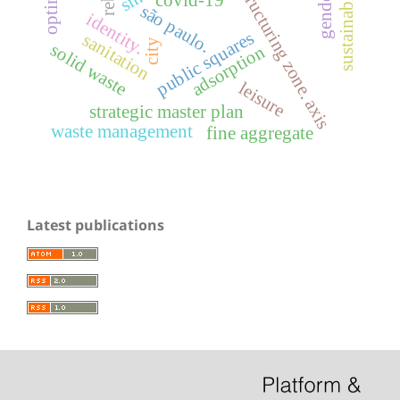
urban structuring zone. axis
sustainability
gender
covid-19
são paulo.
identity.
public squares
sanitation
city
solid waste
adsorption
leisure
strategic master plan
waste management
fine aggregate
Latest publications