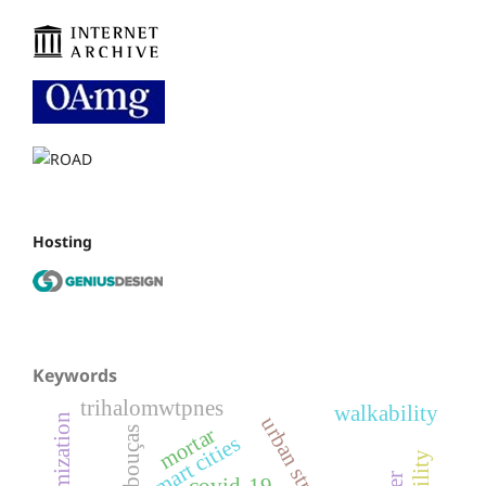
Hosting
Keywords
trihalomwtpnes
walkability
optimization
mortar
rebouças
smart cities