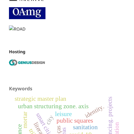
Hosting
Keywords
strategic master plan
financing. projects
urban structuring zone. axis
identity.
leisure
smart cities
mortar
city
public squares
sanitation