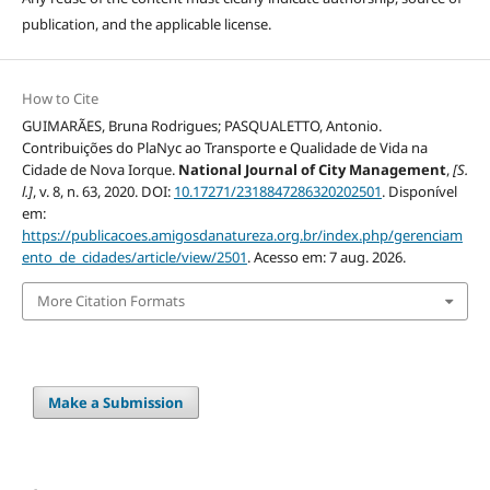
publication, and the applicable license.
How to Cite
GUIMARÃES, Bruna Rodrigues; PASQUALETTO, Antonio.
Contribuições do PlaNyc ao Transporte e Qualidade de Vida na
Cidade de Nova Iorque.
National Journal of City Management
,
[S.
l.]
, v. 8, n. 63, 2020. DOI:
10.17271/2318847286320202501
. Disponível
em:
https://publicacoes.amigosdanatureza.org.br/index.php/gerenciam
ento_de_cidades/article/view/2501
. Acesso em: 7 aug. 2026.
More Citation Formats
Make a Submission