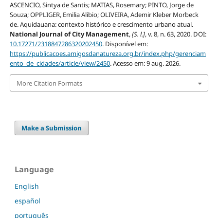
ASCENCIO, Sintya de Santis; MATIAS, Rosemary; PINTO, Jorge de
Souza; OPPLIGER, Emilia Alibio; OLIVEIRA, Ademir Kleber Morbeck
de. Aquidauana: contexto histórico e crescimento urbano atual.
National Journal of City Management
,
[S. l.]
, v. 8, n. 63, 2020. DOI:
10.17271/2318847286320202450
. Disponível em:
https://publicacoes.amigosdanatureza.org.br/index.php/gerenciam
ento_de_cidades/article/view/2450
. Acesso em: 9 aug. 2026.
More Citation Formats
Make a Submission
Language
English
español
português