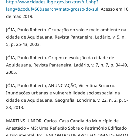
http://www.cidades.ibge.gov.br/xtras/uf.php?
lang=&coduf=50&search=mato-grosso-do-sul
. Acesso em 10
de mar. 2019.
JÓIA, Paulo Roberto. Ocupação do solo e meio ambiente na
cidade de Aquidauana. Revista Pantaneira, Ladário, v. 5, n.
5, p. 25-43, 2003.
JÓIA, Paulo Roberto. Origem e evolução da cidade de
Aquidauana. Revista Pantaneira, Ladário, v. 7, n. 7, p. 34-49,
2005.
JÓIA, Paulo Roberto; ANUNCIAÇÃO, Vicentina Socorro.
Inundações urbanas e vulnerabilidade socioespacial na
cidade de Aquidauana. Geografia, Londrina, v. 22, n. 2, p. 5-
23, 2013.
MARTINS JUNIOR, Carlos. Casa Candia do Município de
Anastácio – MS: Uma Reflexão Sobre o Patrimônio Edificado
e Documental. In: I ENCONTRO DE ARQUEOLOGIA DE MATO