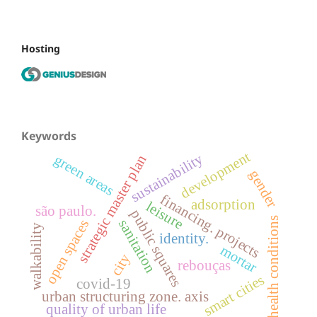
Hosting
Keywords
development
sustainability
green areas
strategic master plan
gender
financing. projects
adsorption
leisure
são paulo.
public squares
health conditions
open spaces
sanitation
walkability
identity.
mortar
city
rebouças
smart cities
covid-19
urban structuring zone. axis
quality of urban life