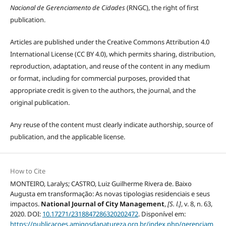
Nacional de Gerenciamento de Cidades
(RNGC), the right of first
publication.
Articles are published under the Creative Commons Attribution 4.0
International License (CC BY 4.0), which permits sharing, distribution,
reproduction, adaptation, and reuse of the content in any medium
or format, including for commercial purposes, provided that
appropriate credit is given to the authors, the journal, and the
original publication.
Any reuse of the content must clearly indicate authorship, source of
publication, and the applicable license.
How to Cite
MONTEIRO, Laralys; CASTRO, Luiz Guilherme Rivera de. Baixo
Augusta em transformação: As novas tipologias residenciais e seus
impactos.
National Journal of City Management
,
[S. l.]
, v. 8, n. 63,
2020. DOI:
10.17271/2318847286320202472
. Disponível em:
https://publicacoes.amigosdanatureza.org.br/index.php/gerenciam