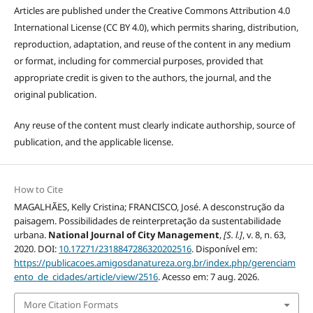
Articles are published under the Creative Commons Attribution 4.0
International License (CC BY 4.0), which permits sharing, distribution,
reproduction, adaptation, and reuse of the content in any medium
or format, including for commercial purposes, provided that
appropriate credit is given to the authors, the journal, and the
original publication.
Any reuse of the content must clearly indicate authorship, source of
publication, and the applicable license.
How to Cite
MAGALHÃES, Kelly Cristina; FRANCISCO, José. A desconstrução da
paisagem. Possibilidades de reinterpretação da sustentabilidade
urbana.
National Journal of City Management
,
[S. l.]
, v. 8, n. 63,
2020. DOI:
10.17271/2318847286320202516
. Disponível em:
https://publicacoes.amigosdanatureza.org.br/index.php/gerenciam
ento_de_cidades/article/view/2516
. Acesso em: 7 aug. 2026.
More Citation Formats